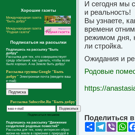
И сегодня мы 
Хорошие газеты
и реальность!
Международная газета
Вы узнаете, ка
"Быть добру"
времени отним
Международная газета
"Родная газета"
режимом дня, 
Подписаться на рассылки
ли стройка.
Подпишись на рассылку "Быть
добру"
Ожидания и ре
Рассылка для тех, кто совершенствует
среду обитания: как сделать, чтобы всем
было хорошо. А на Земле быть добру!
Родовые помес
Рассылка группы Google "Быть
добру"
Электронная почта (введите ваш
e-mail):
https://anastasi
Рассылка Subscribe.Ru "Быть добру"
Подписаться письмом
Поделиться в 
Подпишись на рассылку "Движение
Share
Telegram
Viber
Wha
создателей родовых поместий"
Рассылка для тех, кому интересен образ
жизни на земле в гармонии с природой в