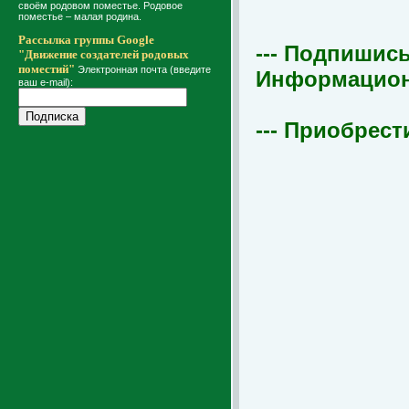
своём родовом поместье. Родовое
поместье – малая родина.
Рассылка группы Google
--- Подпишись
"Движение создателей родовых
поместий"
Электронная почта (введите
Информационна
ваш e-mail):
--- Приобрест