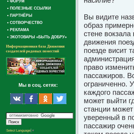
насилие?
• ФОРУМ
• ПОЛЕЗНЫЕ ССЫЛКИ
Вы видите назв
• ПАРТНЁРЫ
• СОТВОРЧЕСТВО
образ примерн
• РЕКЛАМА
стене вокзала
• ЭКОТОВАРЫ «БЫТЬ ДОБРУ»
движения поезд
Информационная база Движения
поезде висит т
создателей родовых поместий
администрация
право изменить
пассажиров. Вс
ограниченно. У
Мы в соц. сетях:
каждого пассаж
может выйти гд
станции может
уверенный в п
пассажир очень
Select Language
▼