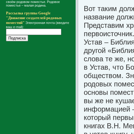
своём родовом поместье. Родовое
поместье – малая родина.
Вот таким дол
Рассылка группы Google
название долж
"Движение создателей родовых
поместий"
Электронная почта (введите
Представим хр
ваш e-mail):
первоисточник.
Устав – Библия
другой «Библия
слова те же, н
в Устав, что Б
обществом. Зн
родовых помес
основы помест
вы же не кушае
информацией – 
который первы
книгах В.Н. Ме