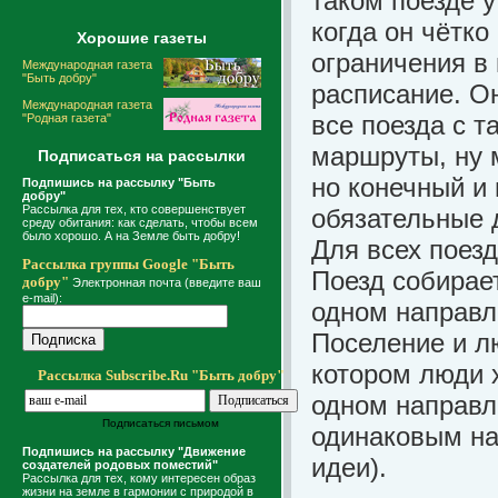
таком поезде 
когда он чётко
Хорошие газеты
ограничения в
Международная газета
"Быть добру"
расписание. О
Международная газета
все поезда с 
"Родная газета"
маршруты, ну 
Подписаться на рассылки
но конечный и
Подпишись на рассылку "Быть
добру"
Рассылка для тех, кто совершенствует
обязательные 
среду обитания: как сделать, чтобы всем
было хорошо. А на Земле быть добру!
Для всех поезд
Рассылка группы Google "Быть
Поезд собирае
добру"
Электронная почта (введите ваш
e-mail):
одном направл
Поселение и лю
котором люди х
Рассылка Subscribe.Ru "Быть добру"
одном направл
Подписаться письмом
одинаковым на
Подпишись на рассылку "Движение
идеи).
создателей родовых поместий"
Рассылка для тех, кому интересен образ
жизни на земле в гармонии с природой в