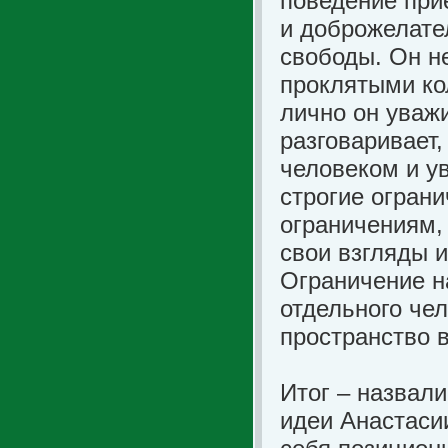
поведение при
и доброжелате
свободы. Он н
проклятыми ко
лично он уваж
разговаривает,
человеком и у
строгие огран
ограничениям,
свои взгляды 
Ограничение н
отдельного чел
пространство в
Итог – назвали
идеи Анастасии