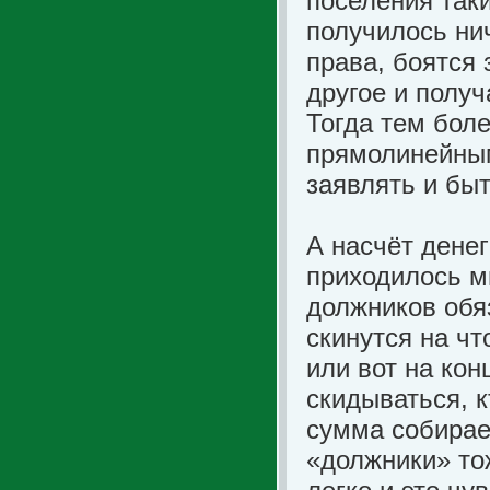
поселения так
получилось ни
права, боятся 
другое и получ
Тогда тем бол
прямолинейными
заявлять и бы
А насчёт дене
приходилось мн
должников обя
скинутся на чт
или вот на кон
скидываться, к
сумма собирает
«должники» то