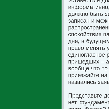
Уставе. Всё до
информативно,
должно быть з
записан и мож
распространени
спокойствия п
дне, в будущем
право менять 
единогласное р
пришедших – а
вообще что-то 
приезжайте на
назвались заяв
Представьте д
нет, фундамент