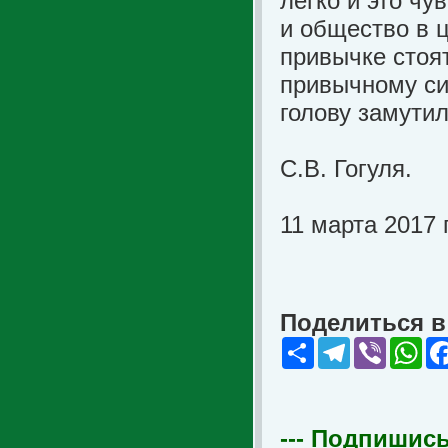
легко и это чу
и общество в 
привычке стоят
привычному си
голову замутил
С.В. Гогуля.
11 марта 2017 г
Поделиться в 
Share
Telegram
Viber
Wha
--- Подпишись