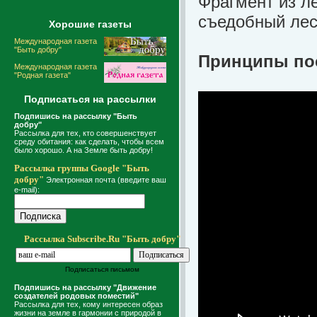
Фрагмент из л
съедобный ле
Хорошие газеты
Международная газета
"Быть добру"
Принципы пос
Международная газета
"Родная газета"
Подписаться на рассылки
Подпишись на рассылку "Быть
добру"
Рассылка для тех, кто совершенствует
среду обитания: как сделать, чтобы всем
было хорошо. А на Земле быть добру!
Рассылка группы Google "Быть
добру"
Электронная почта (введите ваш
e-mail):
Рассылка Subscribe.Ru "Быть добру"
Подписаться письмом
Подпишись на рассылку "Движение
создателей родовых поместий"
Рассылка для тех, кому интересен образ
жизни на земле в гармонии с природой в