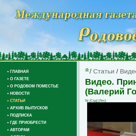
/
Статьи
/
Виде
• ГЛАВНАЯ
• О ГАЗЕТЕ
Видео. При
• О РОДОВОМ ПОМЕСТЬЕ
(Валерий Го
• НОВОСТИ
• СТАТЬИ
№
[Сад]
[Лес]
• АРХИВ ВЫПУСКОВ
• ПОДПИСКА
• ГДЕ ПРИОБРЕСТИ
• АВТОРАМ