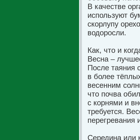
В качестве ор
используют бу
скорлупу орехо
водоросли.
Как, что и ког
Весна – лучше
После таяния с
в более тёплых
весенним солн
что почва оби
с корнями и в
требуется. Ве
перегревания 
Середина или к