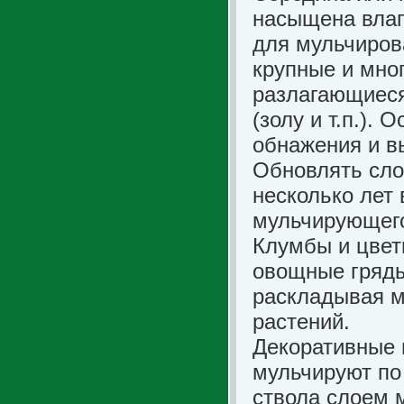
насыщена влаг
для мульчиров
крупные и мно
разлагающиеся
(золу и т.п.).
обнажения и в
Обновлять сло
несколько лет 
мульчирующего
Клумбы и цвет
овощные гряды
раскладывая м
растений.
Декоративные 
мульчируют по
ствола слоем 