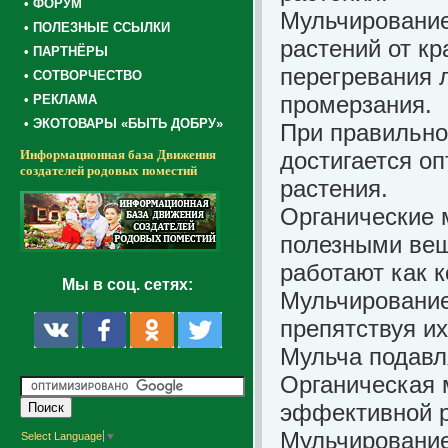
• ФОРУМ
Мульчировани
• ПОЛЕЗНЫЕ ССЫЛКИ
растений от кр
• ПАРТНЁРЫ
перегревания 
• СОТВОРЧЕСТВО
промерзания.
• РЕКЛАМА
• ЭКОТОВАРЫ «БЫТЬ ДОБРУ»
При правильно
Информационная база Движения
достигается о
создателей родовых поместий
растения.
Органические 
полезными веще
работают как к
Мы в соц. сетях:
Мульчирование
препятствуя и
Мульча подавл
Органическая 
эффективной р
Мульчирование
Select Language
▼