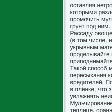
оставляя нетр
которыми разл
промочить мул
грунт под ним.
Рассаду овоще
(в том числе,
укрывным мате
проделывайте в
приподнимайте
Такой способ 
пересыхания к
вредителей. П
в плёнке, что 
увлажнять неи
Мульчирование 
теплице, оран