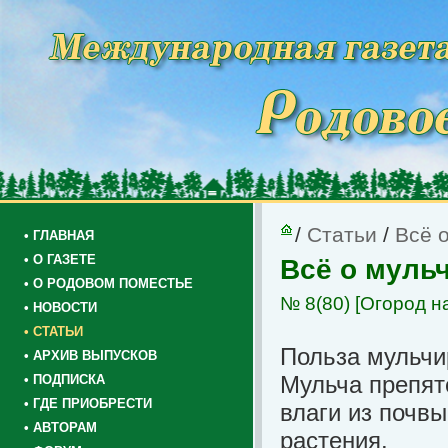
/
Статьи
/
Всё о
• ГЛАВНАЯ
• О ГАЗЕТЕ
Всё о мульч
• О РОДОВОМ ПОМЕСТЬЕ
№ 8(80)
[Огород н
• НОВОСТИ
• СТАТЬИ
Польза мульчи
• АРХИВ ВЫПУСКОВ
Мульча препят
• ПОДПИСКА
• ГДЕ ПРИОБРЕСТИ
влаги из почвы
• АВТОРАМ
растения.