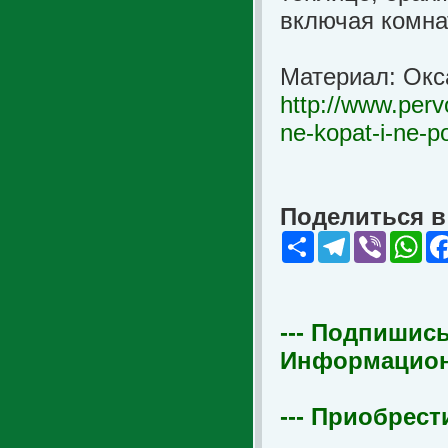
включая комна
Материал: Окс
http://www.perv
ne-kopat-i-ne-po
Поделиться в 
Share
Telegram
Viber
Wha
--- Подпишись
Информационна
--- Приобрест