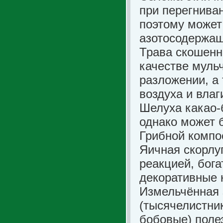
при перегниван
поэтому может
азотосодержа
Трава скошенна
качестве мульч
разложении, а
воздуха и влаг
Шелуха какао-
однако может 
Грибной компо
Яичная скорлу
реакцией, бог
декоративные к
Измельчённая 
(тысячелистник
бобовые) поле