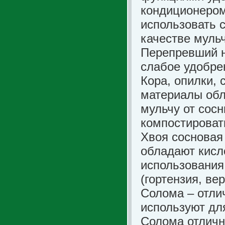
кондиционером
использовать 
качестве муль
Перепревший на
слабое удобре
Кора, опилки, 
материалы обл
мульчу от сос
компостироват
Хвоя сосновая
обладают кисл
использования
(гортензия, вер
Солома – отли
используют дл
Солома отличн