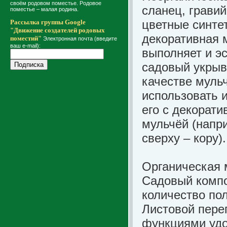
своём родовом поместье. Родовое
сланец, грави
поместье – малая родина.
цветные синтет
Рассылка группы Google
"Движение создателей родовых
декоративная 
поместий"
Электронная почта (введите
ваш e-mail):
выполняет и э
садовый укрыв
качестве муль
использовать 
его с декорати
мульчёй (напр
сверху – кору).
Органическая м
Садовый компо
количество по
Листовой пере
функциями удо