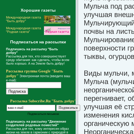
Мульча под ра
Хорошие газеты
улучшая внешн
Международная газета
Мульчирующий 
"Быть добру"
Международная газета
почвы на листь
"Родная газета"
Мульчирование
Подписаться на рассылки
поверхности г
Подпишись на рассылку "Быть
добру"
тыквы, огурцов
Рассылка для тех, кто совершенствует
среду обитания: как сделать, чтобы всем
было хорошо. А на Земле быть добру!
Рассылка группы Google "Быть
Виды мульчи, 
добру"
Электронная почта (введите ваш
Мульча (мульч
e-mail):
неорганическо
перегнивает, 
Рассылка Subscribe.Ru "Быть добру"
улучшая её стр
изменения кис
Подписаться письмом
органическую 
Подпишись на рассылку "Движение
создателей родовых поместий"
Рассылка для тех, кому интересен образ
Неорганическа
жизни на земле в гармонии с природой в