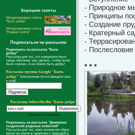
- Природное 
Хорошие газеты
- Принципы по
Международная газета
"Быть добру"
- Создание пр
Международная газета
- Кратерный са
"Родная газета"
- Террасирова
Подписаться на рассылки
- Послесловие
Подпишись на рассылку "Быть
добру"
Рассылка для тех, кто совершенствует
среду обитания: как сделать, чтобы всем
было хорошо. А на Земле быть добру!
* * *
Рассылка группы Google "Быть
добру"
Электронная почта (введите ваш
e-mail):
Рассылка Subscribe.Ru "Быть добру"
Подписаться письмом
Подпишись на рассылку "Движение
создателей родовых поместий"
Рассылка для тех, кому интересен образ
жизни на земле в гармонии с природой в