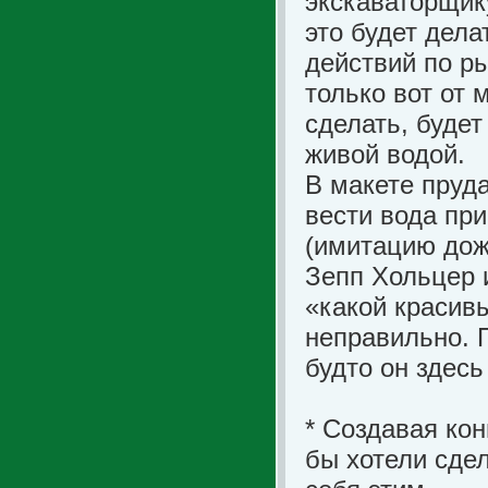
экскаваторщик
это будет дел
действий по ры
только вот от 
сделать, будет
живой водой.
В макете пруд
вести вода при
(имитацию дож
Зепп Хольцер и
«какой красивы
неправильно. 
будто он здесь
* Создавая кон
бы хотели сде