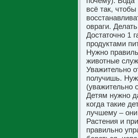
почему). Вода 
всё так, чтоб
восстанавлива
овраги. Делат
Достаточно 1 
продуктами пи
Нужно правиль
животные служ
Уважительно от
получишь. Нуж
(уважительно 
Детям нужно да
когда такие де
лучшему – они
Растения и пр
правильно упра