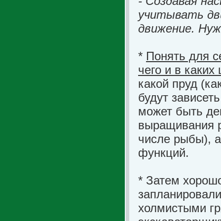
- Создавая нас
учитывать дв
движение. Нуж
*
Понять для с
чего и в каких
какой пруд (ка
будут зависет
может быть де
выращивания р
числе рыбы), 
функций.
* Затем хорош
запланировали
холмистыми гр