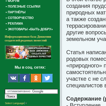
• ФОРУМ
создания пруд
• ПОЛЕЗНЫЕ ССЫЛКИ
природных мат
• ПАРТНЁРЫ
а также создан
• СОТВОРЧЕСТВО
• РЕКЛАМА
террасировани
• ЭКОТОВАРЫ «БЫТЬ ДОБРУ»
другие вопрос
Информационная база Движения
земельном уча
создателей родовых поместий
Статья написан
родовых помес
«природного» п
Мы в соц. сетях:
самостоятельно
участке с не 
специалистов в
Содержание (
Select Language
▼
- Вступление