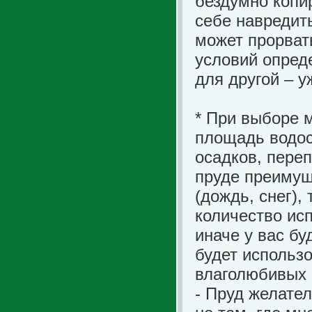
бездумно копи
себе навредит
может прорвать
условий опред
для другой – у
* При выборе 
площадь водос
осадков, переп
пруде преимущ
(дождь, снег),
количество ис
иначе у вас бу
будет использ
влаголюбивых 
- Пруд желате