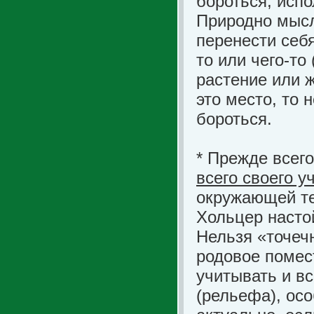
бороться, испо
Природно мысли
перенести себя
то или чего-то 
растение или ж
это место, то 
бороться.
* Прежде всег
всего своего у
окружающей те
Хольцер насто
Нельзя «точечн
родовое помес
учитывать и в
(рельефа), осо