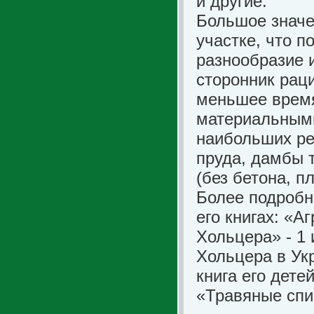
и другие.
Большое значе
участке, что 
разнообразие 
сторонник рац
меньшее врем
материальными
наибольших ре
пруда, дамбы 
(без бетона, пл
Более подробн
его книгах: «
Хольцера» - 1 
Хольцера в Укр
книга его дет
«Травяные спи