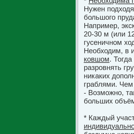
*
Необходима п
Нужен подходя
большого пруд
Например, экс
20-30 м (или 1
гусеничном ход
Необходим, в 
ковшом
. Тогд
разровнять гру
никаких допол
граблями. Чем
- Возможно, т
больших объём
* Каждый учас
индивидуально