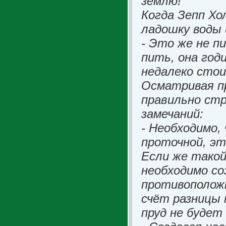
землю!
Когда Зепп Хо
ладошку воды 
- Это же не п
пить, она год
недалеко стои
Осматривая пр
правильно стр
замечаний:
- Необходимо,
проточной, э
Если же такой
необходимо со
противоположн
счёт разницы 
пруд не будет