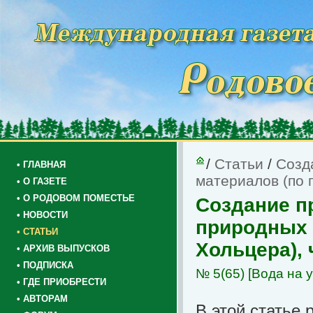
/
Статьи
/
Созд
• ГЛАВНАЯ
материалов (по п
• О ГАЗЕТЕ
• О РОДОВОМ ПОМЕСТЬЕ
Создание пр
• НОВОСТИ
природных 
• СТАТЬИ
Хольцера), ч
• АРХИВ ВЫПУСКОВ
• ПОДПИСКА
№ 5(65)
[Вода на у
• ГДЕ ПРИОБРЕСТИ
• АВТОРАМ
В этой статье