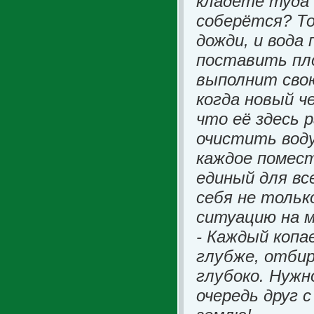
кладёте туда 
соберётся? То
дожди, и вода
поставить пло
выполнит сво
когда новый че
что её здесь 
очистить воду
каждое помест
единый для вс
себя не тольк
ситуацию на м
- Каждый копае
глубже, отбир
глубоко. Нужн
очередь друг с