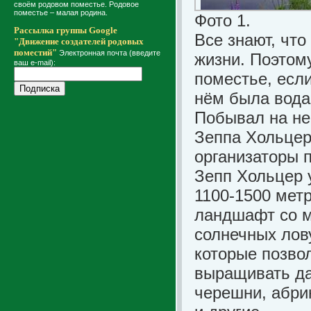
своём родовом поместье. Родовое
поместье – малая родина.
Фото 1.
Рассылка группы Google
Все знают, что
"Движение создателей родовых
поместий"
Электронная почта (введите
жизни. Поэтом
ваш e-mail):
поместье, если
нём была вода 
Побывал на не
Зеппа Хольцер
организаторы 
Зепп Хольцер 
1100-1500 метр
ландшафт со м
солнечных лов
которые позво
выращивать да
черешни, абри