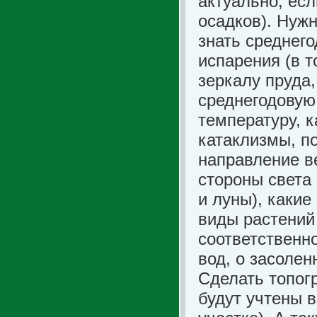
актуально, есл
осадков). Нуж
знать среднего
испарения (в 
зеркалу пруда, 
среднегодовую
температуру, 
катаклизмы, п
направление ве
стороны света 
и луны), каки
виды растений 
соответственн
вод, о засолен
Сделать топог
будут учтены 