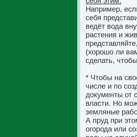
себя этим.
Например, если
себя представи
ведёт вода вну
растения и жив
представляйте,
(хорошо ли вам
сделать, чтоб
* Чтобы на св
числе и по со
документы от 
власти. Но мож
земляные рабо
А пруд при эт
огорода или с