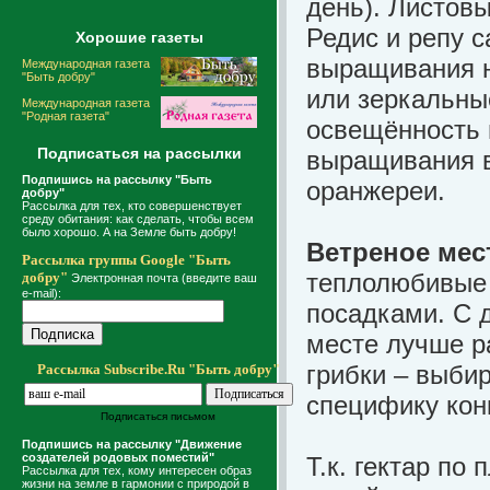
день). Листовы
Редис и репу с
Хорошие газеты
выращивания н
Международная газета
"Быть добру"
или зеркальны
Международная газета
"Родная газета"
освещённость 
Подписаться на рассылки
выращивания в
Подпишись на рассылку "Быть
оранжереи.
добру"
Рассылка для тех, кто совершенствует
среду обитания: как сделать, чтобы всем
было хорошо. А на Земле быть добру!
Ветреное мес
Рассылка группы Google "Быть
теплолюбивые 
добру"
Электронная почта (введите ваш
e-mail):
посадками. С 
месте лучше р
грибки – выби
Рассылка Subscribe.Ru "Быть добру"
специфику кон
Подписаться письмом
Подпишись на рассылку "Движение
создателей родовых поместий"
Т.к. гектар по
Рассылка для тех, кому интересен образ
жизни на земле в гармонии с природой в