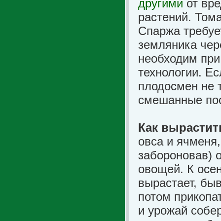
другими
от вре
растений. Том
Спаржа требует
земляника чер
необходим при
технологии. Ес
плодосмен не 
смешанные пос
Как вырастит
овса и ячменя
забороновав) 
овощей. К осе
вырастает, быв
потом прикопа
и урожай собер