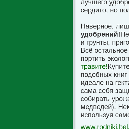
лучшего удобре
сердито, но по
Наверное, лиш
удобрений!
Пе
и грунты, приг
Всё остальное
портить эколо
травите!
Купите
подобных книг
идеале на гект
сама себя защ
собирать урожа
медведей). Не
используя сам
www.rodniki.bel