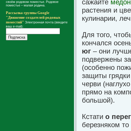
сажайте
медон
своём родовом поместье. Родовое
поместье – малая родина.
растения и цв
Рассылка группы Google
кулинарии, леч
"Движение создателей родовых
поместий"
Электронная почта (введите
ваш e-mail):
Для того, что
кончался осен
юг
– они лучш
подвержены за
(особенно пож
защиты грядки 
черви (наглухо
прямо на компо
большой).
Кстати
о пере
березняком то