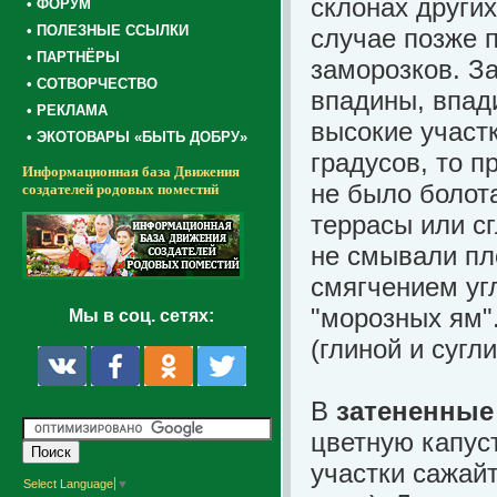
склонах других
• ФОРУМ
• ПОЛЕЗНЫЕ ССЫЛКИ
случае позже 
• ПАРТНЁРЫ
заморозков. З
• СОТВОРЧЕСТВО
впадины, впад
• РЕКЛАМА
высокие участк
• ЭКОТОВАРЫ «БЫТЬ ДОБРУ»
градусов, то п
Информационная база Движения
не было болота
создателей родовых поместий
террасы или с
не смывали пл
смягчением уг
"морозных ям"
Мы в соц. сетях:
(глиной и сугл
В
затененные
цветную капус
участки сажайт
Select Language
▼