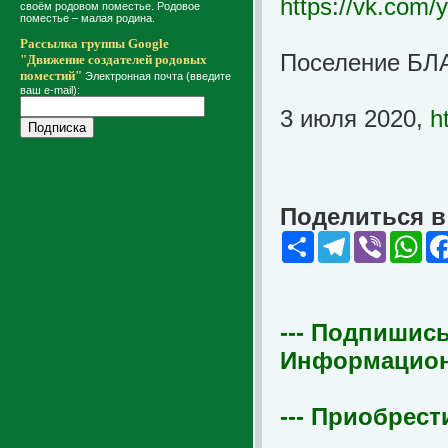
https://vk.com/
своём родовом поместье. Родовое
поместье – малая родина.
Рассылка группы Google
Поселение БЛА
"Движение создателей родовых
поместий"
Электронная почта (введите
ваш e-mail):
3 июля 2020,
h
Поделиться в 
Share
Telegram
Viber
Wha
--- Подпишись
Информационна
--- Приобрест