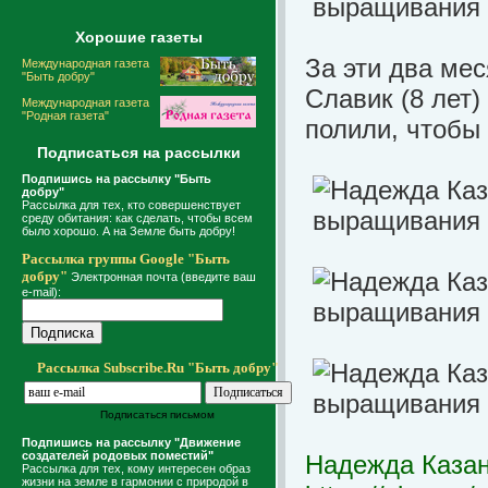
Хорошие газеты
За эти два мес
Международная газета
"Быть добру"
Славик (8 лет)
Международная газета
"Родная газета"
полили, чтобы
Подписаться на рассылки
Подпишись на рассылку "Быть
добру"
Рассылка для тех, кто совершенствует
среду обитания: как сделать, чтобы всем
было хорошо. А на Земле быть добру!
Рассылка группы Google "Быть
добру"
Электронная почта (введите ваш
e-mail):
Рассылка Subscribe.Ru "Быть добру"
Подписаться письмом
Подпишись на рассылку "Движение
создателей родовых поместий"
Надежда Каза
Рассылка для тех, кому интересен образ
жизни на земле в гармонии с природой в