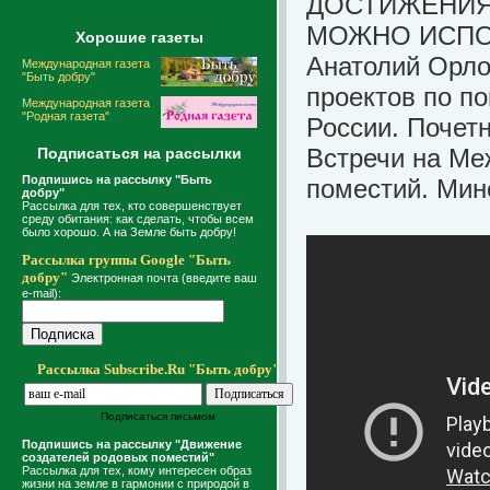
ДОСТИЖЕНИЯ,
МОЖНО ИСПО
Хорошие газеты
Анатолий Орло
Международная газета
"Быть добру"
проектов по п
Международная газета
"Родная газета"
России. Почетн
Встречи на Ме
Подписаться на рассылки
Подпишись на рассылку "Быть
поместий. Минс
добру"
Рассылка для тех, кто совершенствует
среду обитания: как сделать, чтобы всем
было хорошо. А на Земле быть добру!
Рассылка группы Google "Быть
добру"
Электронная почта (введите ваш
e-mail):
Рассылка Subscribe.Ru "Быть добру"
Подписаться письмом
Подпишись на рассылку "Движение
создателей родовых поместий"
Рассылка для тех, кому интересен образ
жизни на земле в гармонии с природой в