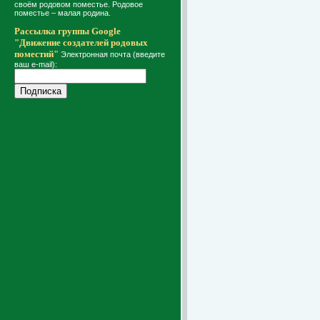
своём родовом поместье. Родовое
поместье – малая родина.
Рассылка группы Google
"Движение создателей родовых
поместий"
Электронная почта (введите
ваш e-mail):