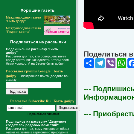
Хорошие газеты
Международная газета
"Быть добру"
Международная газета
"Родная газета"
Подписаться на рассылки
Подпишись на рассылку "Быть
Поделиться в 
добру"
Рассылка для тех, кто совершенствует
среду обитания: как сделать, чтобы всем
Share
Telegram
Viber
Wha
было хорошо. А на Земле быть добру!
Рассылка группы Google "Быть
добру"
Электронная почта (введите ваш
e-mail):
--- Подпишись
Информационна
Рассылка Subscribe.Ru "Быть добру"
--- Приобрест
Подписаться письмом
Подпишись на рассылку "Движение
создателей родовых поместий"
Рассылка для тех, кому интересен образ
жизни на земле в гармонии с природой в