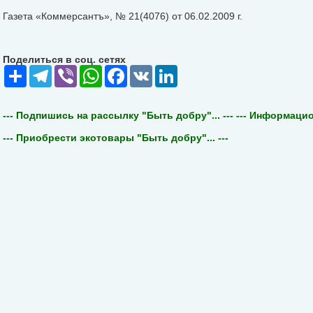
Газета «Коммерсантъ», № 21(4076) от 06.02.2009 г.
Поделиться в соц. сетях
Share
Telegram
Viber
WhatsApp
Facebook
VK
LinkedIn
--- Подпишись на рассылку "Быть добру"... ---
--- Информацион
--- Приобрести экотовары "Быть добру"... ---