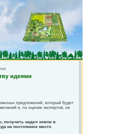
еями
тву идеями
изисных предложений, который будет
еланий и, по оценке экспертов, не
, получить надел земли в
уда на постоянное место