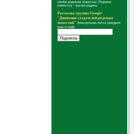
своём родовом поместье. Родовое
поместье – малая родина.
Рассылка группы Google
"Движение создателей родовых
поместий"
Электронная почта (введите
ваш e-mail):