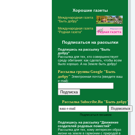
Хорошие газеты
Международная газета
"Быть добру"
Международная газета
"Родная газета"
Подписаться на рассылки
Подпишись на рассылку "Быть
добру"
Рассылка для тех, кто совершенствует
среду обитания: как сделать, чтобы всем
было хорошо. А на Земле быть добру!
Рассылка группы Google "Быть
добру"
Электронная почта (введите ваш
e-mail):
Рассылка Subscribe.Ru "Быть добру"
Подписаться письмом
Подпишись на рассылку "Движение
создателей родовых поместий"
Рассылка для тех, кому интересен образ
жизни на земле в гармонии с природой в