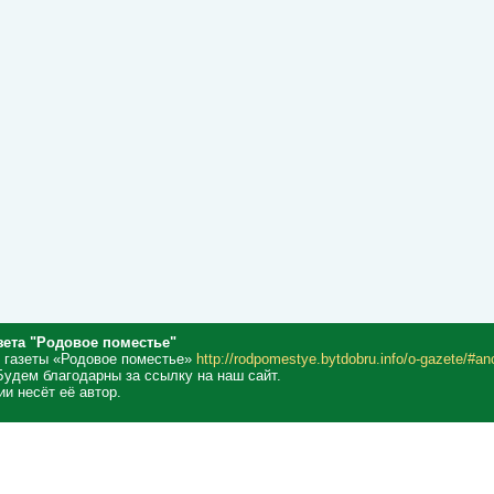
зета "Родовое поместье"
 газеты «Родовое поместье»
http://rodpomestye.bytdobru.info/o-gazete/#a
Будем благодарны за ссылку на наш сайт.
и несёт её автор.