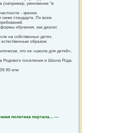
ма (например, умножение "в
частности - зрения.
е ниже стандарта. По всем
требований.
формы обучения, как диалог,
исле на собственных детях.
о естественным образом
ктически, это не «школа для детей»,
а Родового поселения и Школа Рода.
09.90 или
ная политика портала... ---