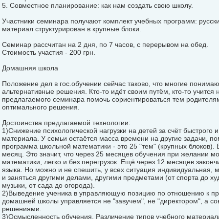
5. Совместное планирование: как нам создать свою школу.
Участники семинара получают комплект учебных программ: русски
материал структурирован в крупные блоки.
Семинар рассчитан на 2 дня, по 7 часов, с перерывом на обед.
Стоимость участия - 200 грн.
Домашняя школа
Положение дел в гос.обучении сейчас таково, что многие поним
альтернативные решения. Кто-то идёт своим путём, кто-то учится 
предлагаемого семинара помочь сориентироваться тем родителям
оптимального решения.
Достоинства предлагаемой технологии:
1)Снижение психологической нагрузки на детей за счёт быстрого 
материала. У семьи остаётся масса времени на другие задачи, п
программа школьной математики - это 25 "тем" (крупных блоков).
месяц. Это значит, что через 25 месяцев обучения при желании м
математики, легко и без перегрузок. Ещё через 12 месяцев закон
языка. Но можно и не спешить, у всех ситуация индивидуальная, 
и заняться другими делами, другими предметами (от спорта до ху
музыки, от сада до огорода).
2)Выведение ученика в управляющую позицию по отношению к пр
домашней школы управляется не "завучем", не "директором", а 
решениями.
3)Осмысленность обучения. Различение типов учебного материала