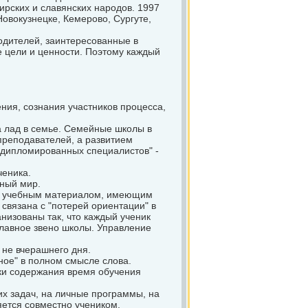
ирских и славянских народов. 1997
Новокузнецке, Кемерово, Сургуте,
одителей, заинтересованные в
е цели и ценности. Поэтому каждый
ния, сознания участников процесса,
а лад в семье. Семейные школы в
преподавателей, а развитием
 "дипломированных специалистов" -
ченика.
тный мир.
ы с учебным материалом, имеющим
связана с "потерей ориентации" в
низованы так, что каждый ученик
 главное звено школы. Управление
не вчерашнего дня.
ное" в полном смысле слова.
ки содержания время обучения
х задач, на личные программы, на
яется совместно учеником,