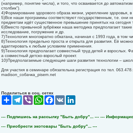
(например, понятие числа), и того, что осваивается до автоматиз
столбик").
4)Формирование здорового образа жизни, укрепление здоровья, в 
5)Все наши программы соответствуют государственным, т.е. они н
предметам идёт существенное превышение принятых на сегодня 
6)Вместо привычной зубрёжки наша методика предполагает такие 
исследование, погружение и др.
7)Технология многократно обкатана, начиная с 1993 года, в том ч
8)Технология предельно проста и открыта для развития. Её можн
адаптировать к любым условиям применения.
9)Технология предполагает совместный труд детей и взрослых. Фа
а совместный детско-взрослый проект.
10)Предполагаемые следующие шаги развития технологии – школ
Для участия в семинаре обязательна регистрация по тел. 063.478.
mаdison_собачка_pisem.net
Поделиться в соц. сетях
Share
Telegram
Viber
WhatsApp
Facebook
VK
LinkedIn
--- Подпишись на рассылку "Быть добру"... ---
--- Информацион
--- Приобрести экотовары "Быть добру"... ---