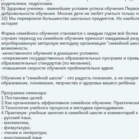
родителями, педагогами..
9) Здоровье ученика - важнейшее условие успеха обучения.Перво
добровольности обучения. Многие дети не любят учиться только по
10) Мы перекроили большинство школьных предметов. Но наибол
история
Форма семейного обучения становится с каждым годом всё более 
случаях переход на семейное обучение приносит ожидаемый резу
апробированную авторскую методику организации "семейной школ
возможность:
-качественного обучения в домашних условиях;
-опережения государственных образовательных программ и прев
образовательных стандартов (по желанию);
-повышения скорости обучения приблизительно вдвое.
Обучение в "семейной школе" - это радость познания, а не изнури
образование, понимание, творчество и здоровье вашего ребёнка.
Программа семинара:
1.Постановка целей.
2.Как организовать эффективное семейное обучение. Практически
3.Технология учебного процесса и методика преподавания.
4.Практикум: учебные занятия в семейной школе и комментарий к
- русский язык;
- математика;
- физкультура;
- чтение и литература;
- иностранный язык.