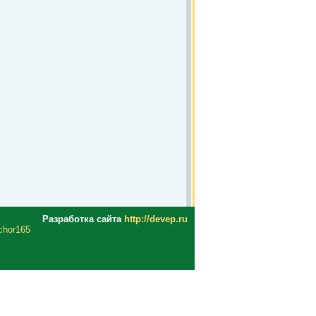
Разработка сайта
http://devep.ru
nchor165