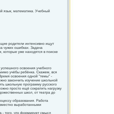
й язык, математика. Учебный
ающие родители интенсивно ищут
на чужих ошибках. Задача
, которые уже находятся в поиске
и успешного освоения учебного
омимо учёбы ребёнка. Скажем, вся
 Время освоения одной "темы" -
ожно закончить изучение школьной
чить школьную программу русского
можно просто ещё сократить нагрузку
дожественных школ, от театра до
оцессу образования. Работа
совместно выработанными
 - того, что формирует смысл