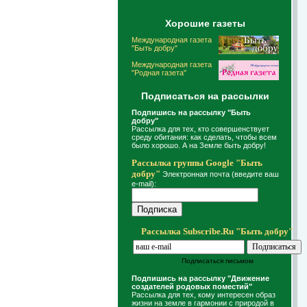
Хорошие газеты
Международная газета
"Быть добру"
Международная газета
"Родная газета"
Подписаться на рассылки
Подпишись на рассылку "Быть
добру"
Рассылка для тех, кто совершенствует
среду обитания: как сделать, чтобы всем
было хорошо. А на Земле быть добру!
Рассылка группы Google "Быть
добру"
Электронная почта (введите ваш
e-mail):
Рассылка Subscribe.Ru "Быть добру"
Подписаться письмом
Подпишись на рассылку "Движение
создателей родовых поместий"
Рассылка для тех, кому интересен образ
жизни на земле в гармонии с природой в