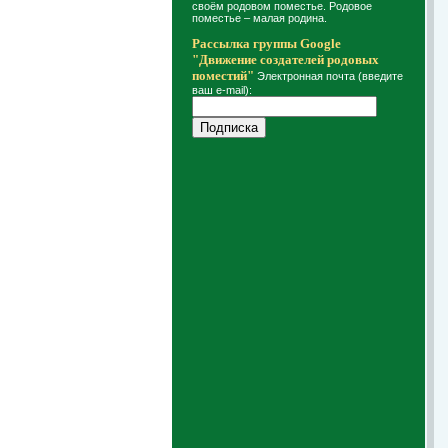
своём родовом поместье. Родовое
поместье – малая родина.
Рассылка группы Google
"Движение создателей родовых
поместий"
Электронная почта (введите
ваш e-mail):