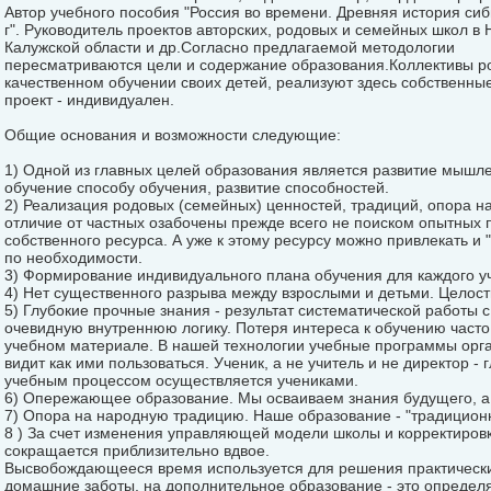
Автор учебного пособия "Россия во времени. Древняя история сиб
г". Руководитель проектов авторских, родовых и семейных школ в 
Калужской области и др.Согласно предлагаемой методологии
пересматриваются цели и содержание образования.Коллективы р
качественном обучении своих детей, реализуют здесь собственны
проект - индивидуален.
Общие основания и возможности следующие:
1) Одной из главных целей образования является развитие мышле
обучение способу обучения, развитие способностей.
2) Реализация родовых (семейных) ценностей, традиций, опора н
отличие от частных озабочены прежде всего не поиском опытных 
собственного ресурса. А уже к этому ресурсу можно привлекать и
по необходимости.
3) Формирование индивидуального плана обучения для каждого у
4) Нет существенного разрыва между взрослыми и детьми. Целос
5) Глубокие прочные знания - результат систематической работ
очевидную внутреннюю логику. Потеря интереса к обучению часто 
учебном материале. В нашей технологии учебные программы орга
видит как ими пользоваться. Ученик, а не учитель и не директор -
учебным процессом осуществляется учениками.
6) Опережающее образование. Мы осваиваем знания будущего, а 
7) Опора на народную традицию. Наше образование - "традицион
8 ) За счет изменения управляющей модели школы и корректиров
сокращается приблизительно вдвое.
Высвобождающееся время используется для решения практически
домашние заботы, на дополнительное образование - это определ