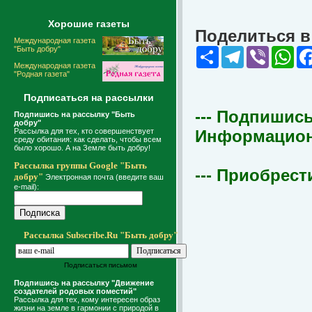
Хорошие газеты
Поделиться в 
Международная газета
"Быть добру"
Share
Telegram
Viber
Wha
Международная газета
"Родная газета"
Подписаться на рассылки
--- Подпишись
Подпишись на рассылку "Быть
добру"
Рассылка для тех, кто совершенствует
Информационна
среду обитания: как сделать, чтобы всем
было хорошо. А на Земле быть добру!
Рассылка группы Google "Быть
--- Приобрест
добру"
Электронная почта (введите ваш
e-mail):
Рассылка Subscribe.Ru "Быть добру"
Подписаться письмом
Подпишись на рассылку "Движение
создателей родовых поместий"
Рассылка для тех, кому интересен образ
жизни на земле в гармонии с природой в