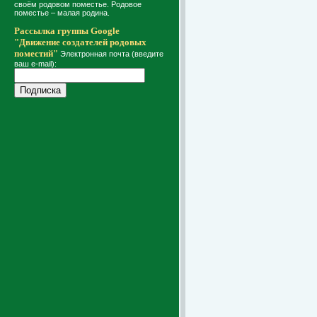
своём родовом поместье. Родовое
поместье – малая родина.
Рассылка группы Google
"Движение создателей родовых
поместий"
Электронная почта (введите
ваш e-mail):