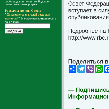
своём родовом поместье. Родовое
Совет Федерац
поместье – малая родина.
вступает в сил
Рассылка группы Google
"Движение создателей родовых
опубликования
поместий"
Электронная почта (введите
ваш e-mail):
Подробнее на 
http://www.rbc
Поделиться в 
Share
Telegram
Viber
Wha
--- Подпишись
Информационна