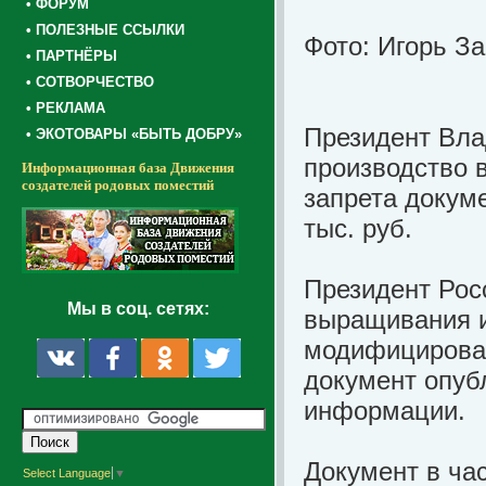
• ФОРУМ
• ПОЛЕЗНЫЕ ССЫЛКИ
Фото: Игорь З
• ПАРТНЁРЫ
• СОТВОРЧЕСТВО
• РЕКЛАМА
Президент Вла
• ЭКОТОВАРЫ «БЫТЬ ДОБРУ»
производство 
Информационная база Движения
создателей родовых поместий
запрета докум
тыс. руб.
Президент Рос
Мы в соц. сетях:
выращивания и
модифицирован
документ опуб
информации.
Документ в ча
Select Language
▼