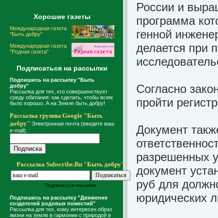
России и выра
Хорошие газеты
программа кот
Международная газета
генной инженер
"Быть добру"
делается при п
Международная газета
"Родная газета"
исследовательс
Подписаться на рассылки
Подпишись на рассылку "Быть
Согласно зако
добру"
Рассылка для тех, кто совершенствует
среду обитания: как сделать, чтобы всем
пройти регист
было хорошо. А на Земле быть добру!
Рассылка группы Google "Быть
добру"
Электронная почта (введите ваш
Документ такж
e-mail):
ответственнос
разрешенных у
Рассылка Subscribe.Ru "Быть добру"
документ уста
руб для должно
Подписаться письмом
юридических л
Подпишись на рассылку "Движение
создателей родовых поместий"
Рассылка для тех, кому интересен образ
жизни на земле в гармонии с природой в