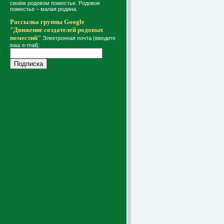
своём родовом поместье. Родовое
поместье – малая родина.
Рассылка группы Google
"Движение создателей родовых
поместий"
Электронная почта (введите
ваш e-mail):