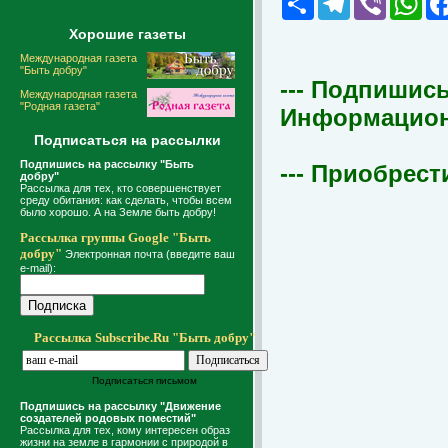
Хорошие газеты
Международная газета
"Быть добру"
--- Подпишись
Международная газета
"Родная газета"
Информационна
Подписаться на рассылки
Подпишись на рассылку "Быть
--- Приобрест
добру"
Рассылка для тех, кто совершенствует
среду обитания: как сделать, чтобы всем
было хорошо. А на Земле быть добру!
Рассылка группы Google "Быть
добру"
Электронная почта (введите ваш
e-mail):
Рассылка Subscribe.Ru "Быть добру"
Подписаться письмом
Подпишись на рассылку "Движение
создателей родовых поместий"
Рассылка для тех, кому интересен образ
жизни на земле в гармонии с природой в