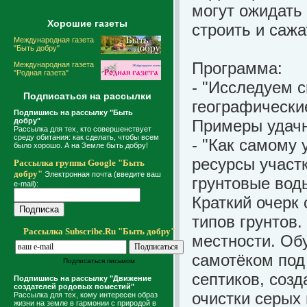
могут ожидать
Хорошие газеты
строить и сажа
Международная газета
"Быть добру"
Программа:
Международная газета
"Родная газета"
- "Исследуем 
Подписаться на рассылки
географически
Подпишись на рассылку "Быть
добру"
Примеры удачн
Рассылка для тех, кто совершенствует
среду обитания: как сделать, чтобы всем
- "Как самому 
было хорошо. А на Земле быть добру!
ресурсы участ
Рассылка группы Google "Быть
добру"
Электронная почта (введите ваш
грунтовые вод
e-mail):
Краткий очерк
типов грунтов
Рассылка Subscribe.Ru "Быть добру"
местности. Об
самотёком под
Подписаться письмом
септиков, соз
Подпишись на рассылку "Движение
создателей родовых поместий"
очистки серых 
Рассылка для тех, кому интересен образ
жизни на земле в гармонии с природой в