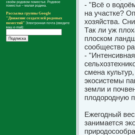
своём родовом поместье. Родовое
- "Всё о водоё
поместье – малая родина.
на участке? О
Рассылка группы Google
"Движение создателей родовых
хозяйства. Сни
поместий"
Электронная почта (введите
ваш e-mail):
Так ли уж плох
плоском ландш
сообщество ра
- "Интенсивна
сельхозтехнико
смена культур
экосистемы па
земли и почве
плодородную п
Ежегодный вес
занимается эк
природосообра