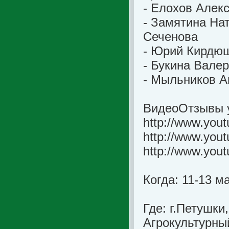
- Елохов Алек
- Замятина На
Сеченова
- Юрий Кирдюш
- Букина Вале
- Мыльников А
ВидеоОтзывы у
http://www.yo
http://www.yo
http://www.you
Когда: 11-13 м
Где: г.Петушки
Агрокультурны