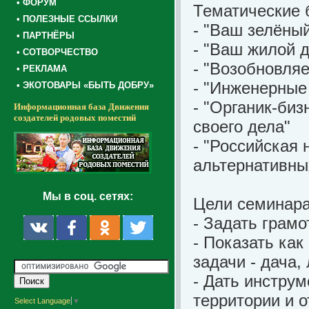
• ФОРУМ
Тематические 
• ПОЛЕЗНЫЕ ССЫЛКИ
- "Ваш зелёны
• ПАРТНЁРЫ
- "Ваш жилой д
• СОТВОРЧЕСТВО
- "Возобновля
• РЕКЛАМА
- "Инженерные
• ЭКОТОВАРЫ «БЫТЬ ДОБРУ»
- "Органик-биз
Информационная база Движения
создателей родовых поместий
своего дела"
- "Российская 
альтернативных
Мы в соц. сетях:
Цели семинара
- Задать грамо
- Показать как
задачи - дача,
- Дать инстру
территории и о
Select Language
▼