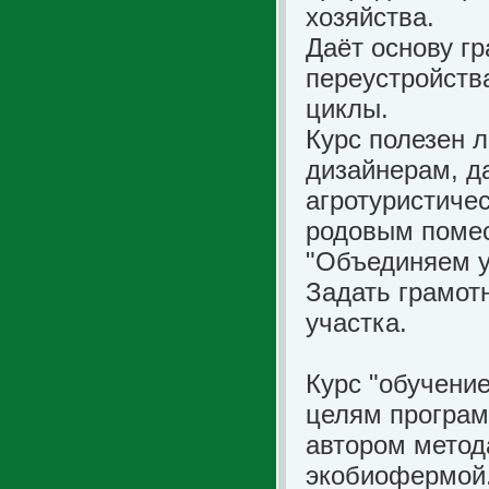
хозяйства.
Даёт основу г
переустройств
циклы.
Курс полезен
дизайнерам, д
агротуристиче
родовым поме
"Объединяем ус
Задать грамот
участка.
Курс "обучение
целям програм
автором метод
экобиофермой