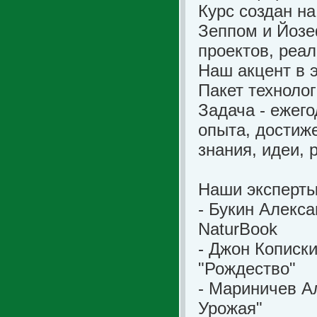
Курс создан на
Зеппом и Йозе
проектов, реал
Наш акцент в 
Пакет техноло
Задача - ежег
опыта, достиже
знания, идеи, 
Наши эксперты
- Букин Алекс
NaturBook
- Джон Кописк
"Рождество"
- Мариничев А
Урожая"