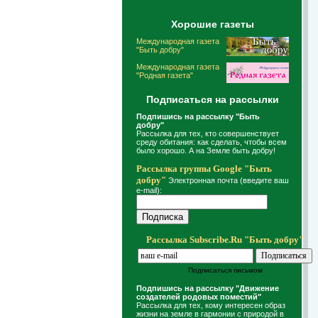
Хорошие газеты
Международная газета
"Быть добру"
Международная газета
"Родная газета"
Подписаться на рассылки
Подпишись на рассылку "Быть
добру"
Рассылка для тех, кто совершенствует
среду обитания: как сделать, чтобы всем
было хорошо. А на Земле быть добру!
Рассылка группы Google "Быть
добру"
Электронная почта (введите ваш
e-mail):
Рассылка Subscribe.Ru "Быть добру"
Подписаться письмом
Подпишись на рассылку "Движение
создателей родовых поместий"
Рассылка для тех, кому интересен образ
жизни на земле в гармонии с природой в