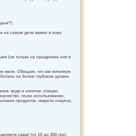
арые?)
не на самом деле важен и кому
ми (не только на праздниках или в
 не жили. Обещаю, что как минимум
аботаны на более глубоком уровне.
ков, вода и напитки ,специи,
ворчество, reuse использование,
ономия продуктов, секреты покупок,
еляете сами! (от 10 до 300 грн).