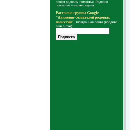
своём родовом поместье. Родовое
поместье – малая родина.
Рассылка группы Google
"Движение создателей родовых
поместий"
Электронная почта (введите
ваш e-mail):