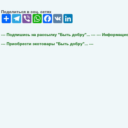
Поделиться в соц. сетях
Share
Telegram
Viber
WhatsApp
Facebook
VK
LinkedIn
--- Подпишись на рассылку "Быть добру"... ---
--- Информацион
--- Приобрести экотовары "Быть добру"... ---