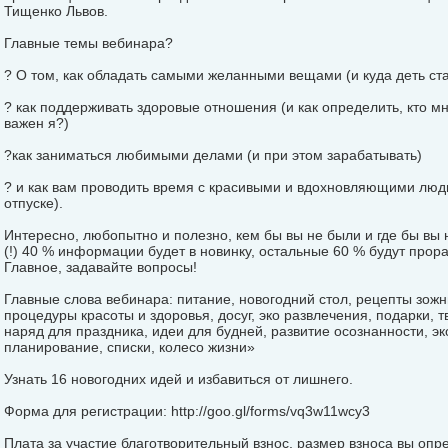
Тищенко Львов.
Главные темы вебинара?
? О том, как обладать самыми желанными вещами (и куда деть ст
? как поддерживать здоровые отношения (и как определить, кто м
важен я?)
?как заниматься любимыми делами (и при этом зарабатывать)
? и как вам проводить время с красивыми и вдохновляющими людь
отпуске).
Интересно, любопытно и полезно, кем бы вы не были и где бы вы
(!) 40 % информации будет в новинку, остальные 60 % будут прор
Главное, задавайте вопросы!
Главные слова вебинара: питание, новогодний стол, рецепты зожни
процедуры красоты и здоровья, досуг, эко развлечения, подарки, т
наряд для праздника, идеи для будней, развитие осознанности, эк
планирование, списки, колесо жизни»
Узнать 16 новогодних идей и избавиться от лишнего.
Форма для регистрации: http://goo.gl/forms/vq3w11wcy3
Плата за участие благотворительный взнос, размер взноса вы опред