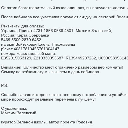
Оплатив благотворительный взнос один раз, вы получаете доступ к
После вебинара все участники получают скидку на лекторий Зеле
Реквизиты для оплаты:
Украина, Приват 4731 1856 0536 4501, Максим Залевский,
Россия, Карта Сбербанка
5469 5500 2870 6452
на имя Войтехович Елены Николаевны
р\счет 40817810455761304147
номера кошельков веб мани:
E352915053129, Z210330053687, R139449207262, U099698956143
Внимание! Количество мест ограничено размером веб комнаты!
Ссылку на вебкомнату мы вышлем в день вебинара.
P.S.
Спасибо за ваш интерес к ответственному потреблению и устойчи
мире происходят реальные перемены к лучшему!
С уважением,
Максим Залевский
куратор Зеленой школы, автор проекта Родовид