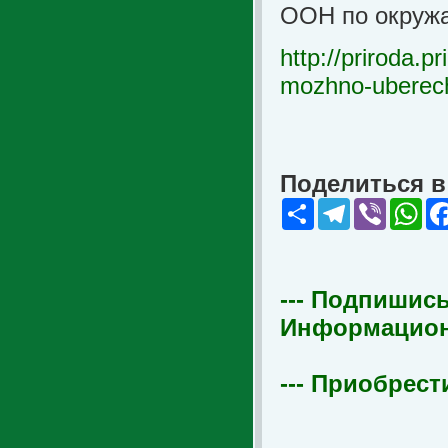
ООН по окруж
http://priroda.p
mozhno-uberech
Поделиться в 
Share
Telegram
Viber
Wha
--- Подпишись
Информационна
--- Приобрест