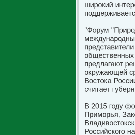
широкий интер
поддерживаетс
"Форум "Приро
международных
представители 
общественных 
предлагают ре
окружающей ср
Востока России
считает губер
В 2015 году ф
Приморья, Зак
Владивостокск
Российского н