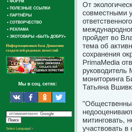
• ФОРУМ
От экологичес
• ПОЛЕЗНЫЕ ССЫЛКИ
совместными у
• ПАРТНЁРЫ
ответственног
• СОТВОРЧЕСТВО
международном
• РЕКЛАМА
пройдет во Вла
• ЭКОТОВАРЫ «БЫТЬ ДОБРУ»
тема об актив
Информационная база Движения
создателей родовых поместий
сохранения ок
PrimaMedia от
руководитель 
мониторинга Б
Мы в соц. сетях:
Татьяна Вшивк
"Общественные
недооценивают.
митинговать, н
участвовать в
Select Language
▼