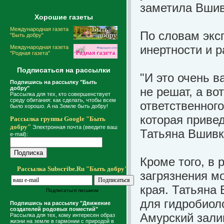
заметила Вшив
Хорошие газеты
Международная газета
По словам экс
"Быть добру"
инертности и 
Международная газета
"Родная газета"
Подписаться на рассылки
"И это очень в
Подпишись на рассылку "Быть
добру"
не решат, а во
Рассылка для тех, кто совершенствует
среду обитания: как сделать, чтобы всем
ответственного
было хорошо. А на Земле быть добру!
которая привед
Рассылка группы Google "Быть
добру"
Электронная почта (введите ваш
Татьяна Вшивк
e-mail):
Кроме того, в
Рассылка Subscribe.Ru "Быть добру"
загрязнения м
края. Татьяна 
Подписаться письмом
для гидробиоло
Подпишись на рассылку "Движение
создателей родовых поместий"
Амурский зали
Рассылка для тех, кому интересен образ
жизни на земле в гармонии с природой в