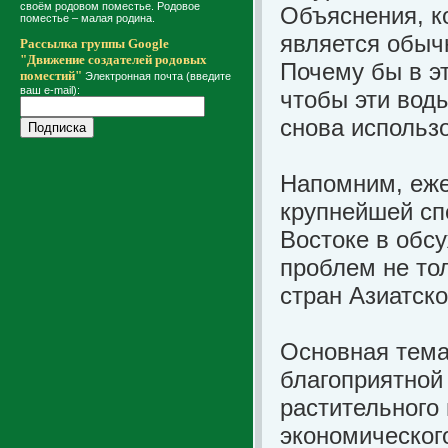
своём родовом поместье. Родовое
Объяснения, к
поместье – малая родина.
является обыч
Рассылка группы Google
"Движение создателей родовых
Почему бы в э
поместий"
Электронная почта (введите
ваш e-mail):
чтобы эти воды
снова использ
Напомним, еже
крупнейшей сп
Востоке в обс
проблем не то
стран Азиатско
Основная тема
благоприятной
растительного
экономическог