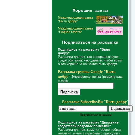
Хорошие газеты
Международная газета
"Быть добру"
Международная газета
"Родная газета"
Подписаться на рассылки
Подпишись на рассылку "Быть
добру"
Рассылка для тех, кто совершенствует
среду обитания: как сделать, чтобы всем
было хорошо. А на Земле быть добру!
Рассылка группы Google "Быть
добру"
Электронная почта (введите ваш
e-mail):
Рассылка Subscribe.Ru "Быть добру"
Подписаться письмом
Подпишись на рассылку "Движение
создателей родовых поместий"
Рассылка для тех, кому интересен образ
жизни на земле в гармонии с природой в