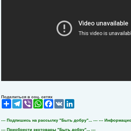
Поделиться в соц. сетях
Share
Telegram
Viber
WhatsApp
Facebook
VK
LinkedIn
--- Подпишись на рассылку "Быть добру"... ---
--- Информацион
--- Приобрести экотовары "Быть добру"... ---