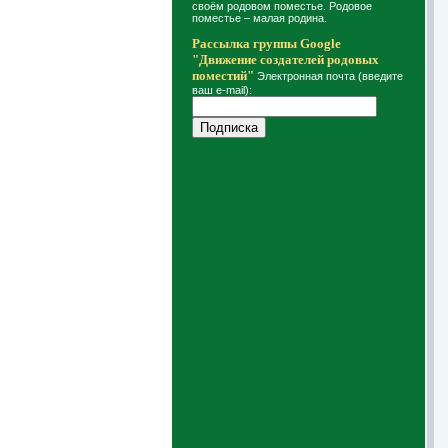
своём родовом поместье. Родовое
поместье – малая родина.
Рассылка группы Google
"Движение создателей родовых
поместий"
Электронная почта (введите
ваш e-mail):