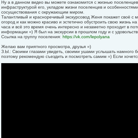
Ну а в данном видео вы можете ознакомится с жизнью поселенцев
инфраструктурой его, укладом жизни поселенцев и особенностями
сосуществования с окружающим миром.
Талантливый и красноречивый экскурсовод Женя покажет своё с м
огород и как можно красиво и эстетично обустроить свою жизнь на
часа и всё это время очень интересно и незаметно проходит в по
информации =) Я был на экскурсии в прошлом году и с удовольстви
Ссылка на группу поселения:
https://vk.com/lepolyana
Желаю вам приятного просмотра, друзья =)
З.Ы.: Своими глазами увидеть, своими ушами услышать намного 
поэтому рекомендую съездить и посмотреть самим =) Если хочется