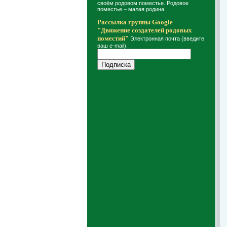
своём родовом поместье. Родовое
поместье – малая родина.
Рассылка группы Google
"Движение создателей родовых
поместий"
Электронная почта (введите
ваш e-mail):