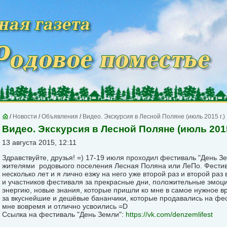
/
Новости
/
Объявления
/
Видео. Экскурсия в Лесной Поляне (июль 2015 г.)
Видео. Экскурсия в Лесной Поляне (июль 2015
13 августа 2015, 12:11
Здравствуйте, друзья! =) 17-19 июля проходил фестиваль "День З
жителями родовыого поселения Лесная Поляна или ЛеПо. Фестива
несколько лет и я лично езжу на него уже второй раз и второй раз
и участников фестиваля за прекрасные дни, положительные эмоци
энергию, новые знания, которые пришли ко мне в самое нужное вр
за вкуснейшие и дешёвые бананчики, которые продавались на фест
мне вовремя и отлично усвоились =D
Ссылка на фестиваль "День Земли":
https://vk.com/denzemlifest