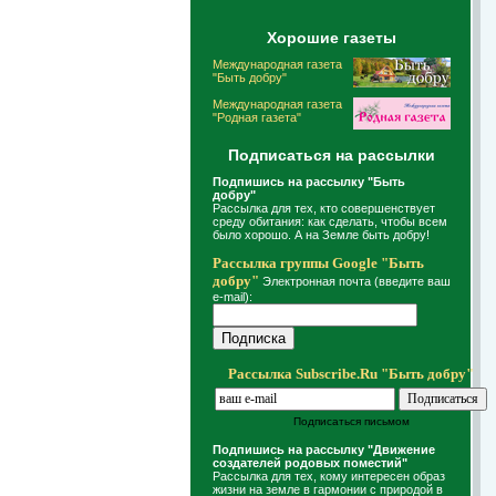
Хорошие газеты
Международная газета
"Быть добру"
Международная газета
"Родная газета"
Подписаться на рассылки
Подпишись на рассылку "Быть
добру"
Рассылка для тех, кто совершенствует
среду обитания: как сделать, чтобы всем
было хорошо. А на Земле быть добру!
Рассылка группы Google "Быть
добру"
Электронная почта (введите ваш
e-mail):
Рассылка Subscribe.Ru "Быть добру"
Подписаться письмом
Подпишись на рассылку "Движение
создателей родовых поместий"
Рассылка для тех, кому интересен образ
жизни на земле в гармонии с природой в