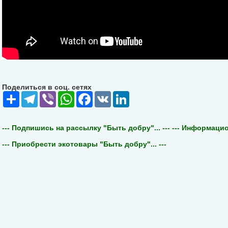
Поделиться в соц. сетях
Share
Telegram
Viber
WhatsApp
Facebook
VK
LinkedIn
--- Подпишись на рассылку "Быть добру"... ---
--- Информацион
--- Приобрести экотовары "Быть добру"... ---