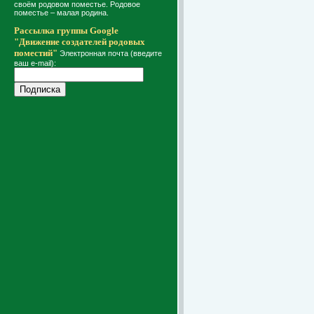
своём родовом поместье. Родовое
поместье – малая родина.
Рассылка группы Google
"Движение создателей родовых
поместий"
Электронная почта (введите
ваш e-mail):