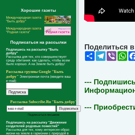
Хорошие газеты
Международная газета
"Быть добру"
Международная газета
"Родная газета"
Подписаться на рассылки
Поделиться в 
Подпишись на рассылку "Быть
добру"
Share
Telegram
Viber
Wha
Рассылка для тех, кто совершенствует
среду обитания: как сделать, чтобы всем
было хорошо. А на Земле быть добру!
Рассылка группы Google "Быть
добру"
Электронная почта (введите ваш
--- Подпишись
e-mail):
Информационна
Рассылка Subscribe.Ru "Быть добру"
--- Приобрест
Подписаться письмом
Подпишись на рассылку "Движение
создателей родовых поместий"
Рассылка для тех, кому интересен образ
жизни на земле в гармонии с природой в