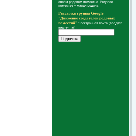
своём родовом поместье. Родовое
поместье – малая родина.
Рассылка группы Google
"Движение создателей родовых
поместий"
Электронная почта (введите
ваш e-mail):