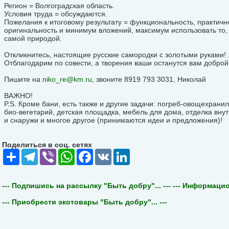
Регион = Волгоградская область.
Условия труда = обсуждаются.
Пожелания к итоговому результату = функциональность, практичн
оригинальность и минимум вложений, максимум использовать то, 
самой природой.
Откликнитесь, настоящие русские самородки с золотыми руками! :
Отблагодарим по совести, а творения ваши останутся вам доброй
Пишите на
niko_re@km.ru
, звоните 8919 793 3031, Николай
ВАЖНО!
P.S. Кроме бани, есть также и другие задачи: погреб-овощехрани
био-вегетарий, детская площадка, мебель для дома, отделка вну
и снаружи и многое другое (принимаются идеи и предложения)!
Поделиться в соц. сетях
Share
Telegram
Viber
WhatsApp
Facebook
VK
LinkedIn
--- Подпишись на рассылку "Быть добру"... ---
--- Информацион
--- Приобрести экотовары "Быть добру"... ---