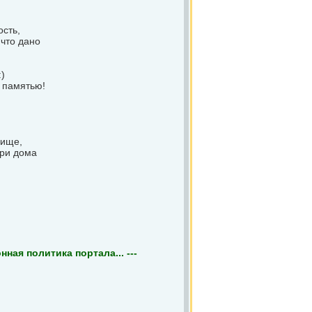
ость,
что дано
)
 памятью!
лище,
три дома
ная политика портала... ---