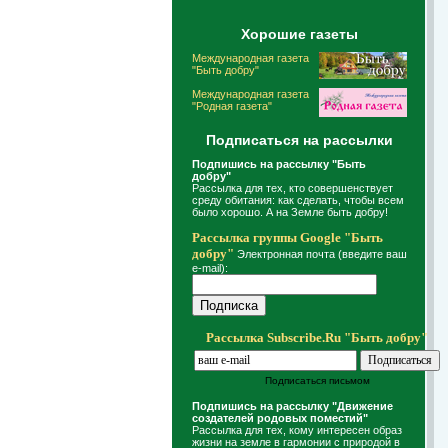
Хорошие газеты
Международная газета
"Быть добру"
Международная газета
"Родная газета"
Подписаться на рассылки
Подпишись на рассылку "Быть
добру"
Рассылка для тех, кто совершенствует
среду обитания: как сделать, чтобы всем
было хорошо. А на Земле быть добру!
Рассылка группы Google "Быть
добру"
Электронная почта (введите ваш
e-mail):
Рассылка Subscribe.Ru "Быть добру"
Подписаться письмом
Подпишись на рассылку "Движение
создателей родовых поместий"
Рассылка для тех, кому интересен образ
жизни на земле в гармонии с природой в