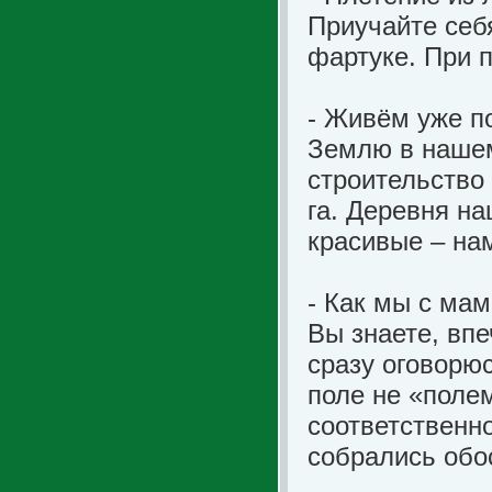
Приучайте себя
фартуке. При п
- Живём уже п
Землю в наше
строительство
га. Деревня н
красивые – на
- Как мы с мам
Вы знаете, впе
сразу оговорю
поле не «полем
соответственно
собрались обо