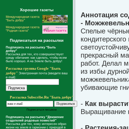
Хорошие газеты
Аннотация со
Международная газета
"Быть добру"
-
Можжевельн
Международная газета
Спелые чёрные
"Родная газета"
кондитерского
Подписаться на рассылки
светоустойчив
Подпишись на рассылку "Быть
добру"
прекрасный ма
Рассылка для тех, кто совершенствует
среду обитания: как сделать, чтобы всем
было хорошо. А на Земле быть добру!
работ. Делал 
Рассылка группы Google "Быть
из избы дурной
добру"
Электронная почта (введите ваш
e-mail):
можжевельник
убивающие гн
Рассылка Subscribe.Ru "Быть добру"
-
Как вырасти
Выращивание к
Подписаться письмом
Подпишись на рассылку "Движение
создателей родовых поместий"
Рассылка для тех, кому интересен образ
-
Растения-за
жизни на земле в гармонии с природой в