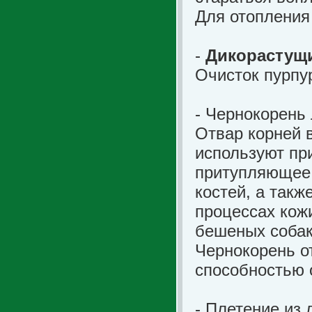
Для отопления
-
Дикорастущ
Очисток пурпу
-
Чернокорень
Отвар корней 
используют при
притупляющее 
костей, а такж
процессах кожи
бешеных собак 
Чернокорень о
способностью 
- Плетение из