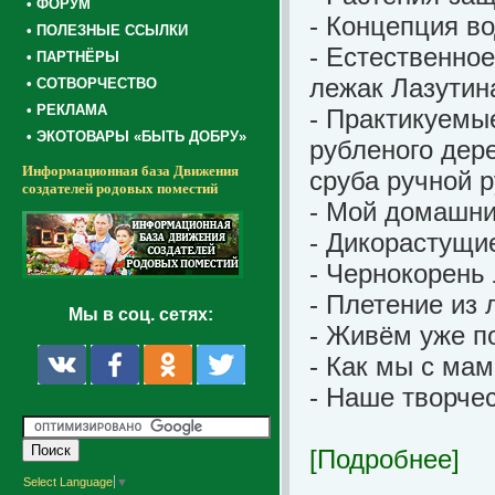
• ФОРУМ
- Концепция в
• ПОЛЕЗНЫЕ ССЫЛКИ
- Естественно
• ПАРТНЁРЫ
лежак Лазутин
• СОТВОРЧЕСТВО
• РЕКЛАМА
- Практикуемы
• ЭКОТОВАРЫ «БЫТЬ ДОБРУ»
рубленого дер
Информационная база Движения
сруба ручной 
создателей родовых поместий
- Мой домашн
- Дикорастущи
- Чернокорень
-
Плетение из 
Мы в соц. сетях:
- Живём уже п
- Как мы с мам
- Наше творче
[Подробнее]
Select Language
▼