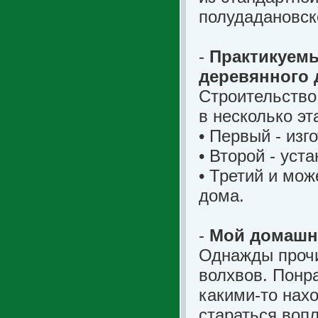
полудадановск
-
Практикуемы
деревянного 
Строительство
в несколько эт
• Первый - изг
• Второй - уст
• Третий и мож
дома.
-
Мой домашн
Однажды прочи
волхвов. Понр
какими-то нах
стараться воп