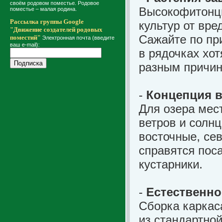
своём родовом поместье. Родовое
Высокофитонци
поместье – малая родина.
Рассылка группы Google
культур от вре
"Движение создателей родовых
Сажайте по пр
поместий"
Электронная почта (введите
ваш e-mail):
в рядочках хо
разным причин
-
Концепция 
Для озера мес
ветров и солнц
восточные, се
справятся пос
кустарники.
-
Естественно
Сборка каркас
из стандартной