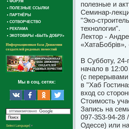
• ФОРУМ
полезные и акт
• ПОЛЕЗНЫЕ ССЫЛКИ
Семинар-лекци
• ПАРТНЁРЫ
"Эко-строител
• СОТВОРЧЕСТВО
технологии".
• РЕКЛАМА
Лектор - Андр
• ЭКОТОВАРЫ «БЫТЬ ДОБРУ»
«ХатаБобрів»,
Информационная база Движения
создателей родовых поместий
В Субботу, 24-
начало в 12:00
(с перерывами 
Мы в соц. сетях:
в "Хаб Гостиная
вход со сторон
Стоимость учас
Запись на сем
097-353-94-28 
Одессе) или на
Select Language
▼