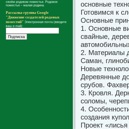
своём родовом поместье. Родовое
основные техн
поместье – малая родина.
Готовимся к с
Рассылка группы Google
"Движение создателей родовых
Основные прин
поместий"
Электронная почта (введите
ваш e-mail):
1. Основные в
свайные, дере
автомобильны
2. Материалы 
Саман, глиноби
Новые техноло
Деревянные до
срубов. Фахве
3. Кровля. Де
соломы, череп
4. Особенност
создания купо
Проект «лисья