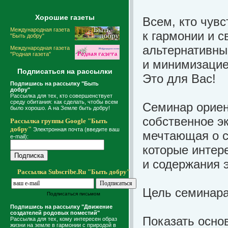
Хорошие газеты
Всем, кто чув
Международная газета
к гармонии и 
"Быть добру"
альтернативны
Международная газета
"Родная газета"
и минимизацие
Подписаться на рассылки
Это для Вас!
Подпишись на рассылку "Быть
добру"
Рассылка для тех, кто совершенствует
среду обитания: как сделать, чтобы всем
Семинар ориен
было хорошо. А на Земле быть добру!
собственное э
Рассылка группы Google "Быть
добру"
Электронная почта (введите ваш
мечтающая о со
e-mail):
которые интер
и содержания 
Рассылка Subscribe.Ru "Быть добру"
Цель семинара
Подписаться письмом
Подпишись на рассылку "Движение
создателей родовых поместий"
Показать осно
Рассылка для тех, кому интересен образ
жизни на земле в гармонии с природой в