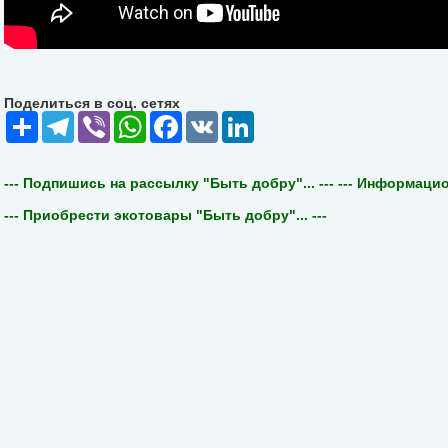
Поделиться в соц. сетях
Share
Telegram
Viber
WhatsApp
Facebook
VK
LinkedIn
--- Подпишись на рассылку "Быть добру"... ---
--- Информацион
--- Приобрести экотовары "Быть добру"... ---