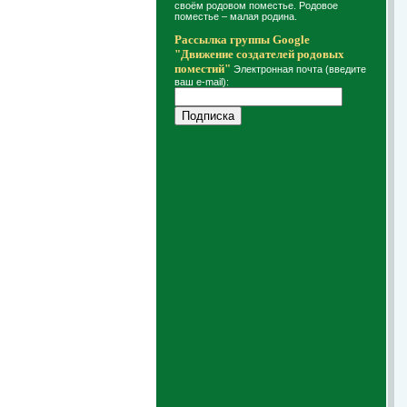
своём родовом поместье. Родовое
поместье – малая родина.
Рассылка группы Google
"Движение создателей родовых
поместий"
Электронная почта (введите
ваш e-mail):