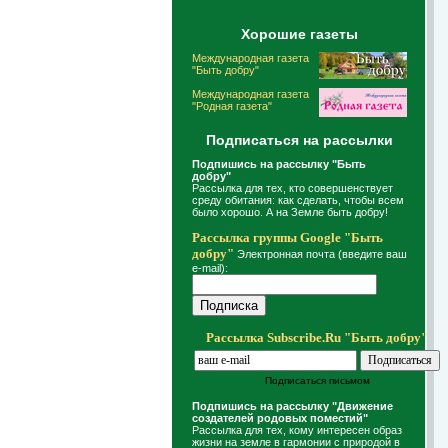
Хорошие газеты
Международная газета
"Быть добру"
Международная газета
"Родная газета"
Подписаться на рассылки
Подпишись на рассылку "Быть
добру"
Рассылка для тех, кто совершенствует
среду обитания: как сделать, чтобы всем
было хорошо. А на Земле быть добру!
Рассылка группы Google "Быть
добру"
Электронная почта (введите ваш
e-mail):
Рассылка Subscribe.Ru "Быть добру"
Подписаться письмом
Подпишись на рассылку "Движение
создателей родовых поместий"
Рассылка для тех, кому интересен образ
жизни на земле в гармонии с природой в