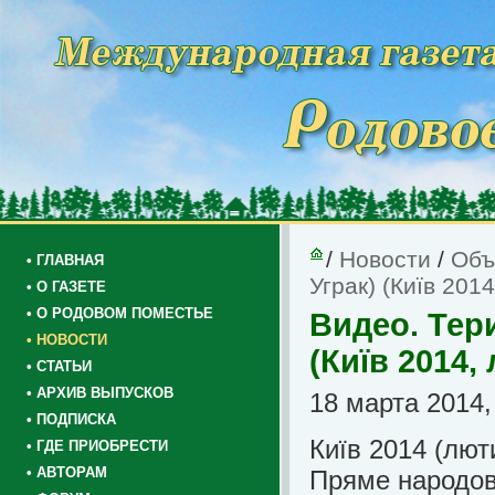
/
Новости
/
Объ
• ГЛАВНАЯ
Уграк) (Київ 201
• О ГАЗЕТЕ
• О РОДОВОМ ПОМЕСТЬЕ
Видео. Тер
• НОВОСТИ
(Київ 2014,
• СТАТЬИ
• АРХИВ ВЫПУСКОВ
18 марта 2014,
• ПОДПИСКА
Київ 2014 (лют
• ГДЕ ПРИОБРЕСТИ
• АВТОРАМ
Пряме народо