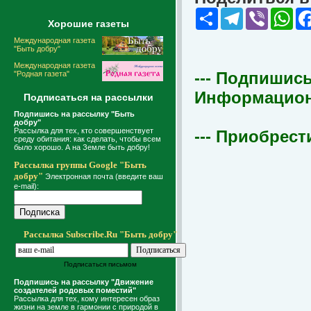
Share
Telegram
Viber
Wha
Хорошие газеты
Международная газета
"Быть добру"
Международная газета
--- Подпишись
"Родная газета"
Информационна
Подписаться на рассылки
Подпишись на рассылку "Быть
добру"
Рассылка для тех, кто совершенствует
--- Приобрест
среду обитания: как сделать, чтобы всем
было хорошо. А на Земле быть добру!
Рассылка группы Google "Быть
добру"
Электронная почта (введите ваш
e-mail):
Рассылка Subscribe.Ru "Быть добру"
Подписаться письмом
Подпишись на рассылку "Движение
создателей родовых поместий"
Рассылка для тех, кому интересен образ
жизни на земле в гармонии с природой в