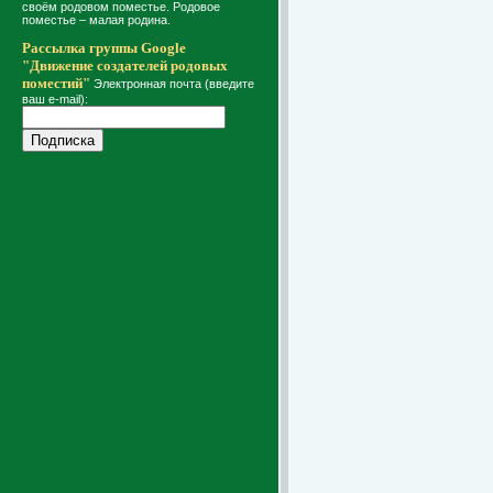
своём родовом поместье. Родовое
поместье – малая родина.
Рассылка группы Google
"Движение создателей родовых
поместий"
Электронная почта (введите
ваш e-mail):