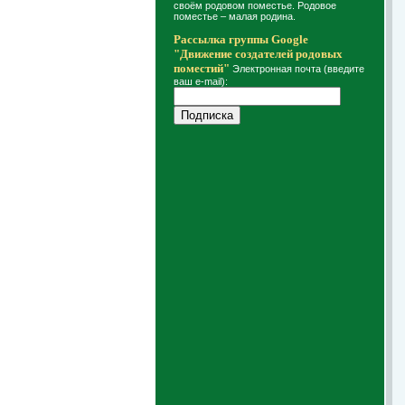
своём родовом поместье. Родовое
поместье – малая родина.
Рассылка группы Google
"Движение создателей родовых
поместий"
Электронная почта (введите
ваш e-mail):