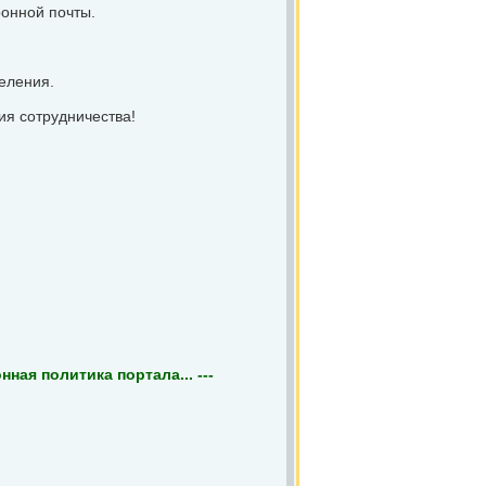
ронной почты.
еления.
ия сотрудничества!
ная политика портала... ---