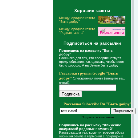
Хорошие газеты
Международная газета
"Быть добру"
Международная газета
"Родная газета"
Подписаться на рассылки
Подпишись на рассылку "Быть
добру"
Рассылка для тех, кто совершенствует
среду обитания: как сделать, чтобы всем
было хорошо. А на Земле быть добру!
Рассылка группы Google "Быть
добру"
Электронная почта (введите ваш
e-mail):
Рассылка Subscribe.Ru "Быть добру"
Подписаться письмом
Подпишись на рассылку "Движение
создателей родовых поместий"
Рассылка для тех, кому интересен образ
жизни на земле в гармонии с природой в