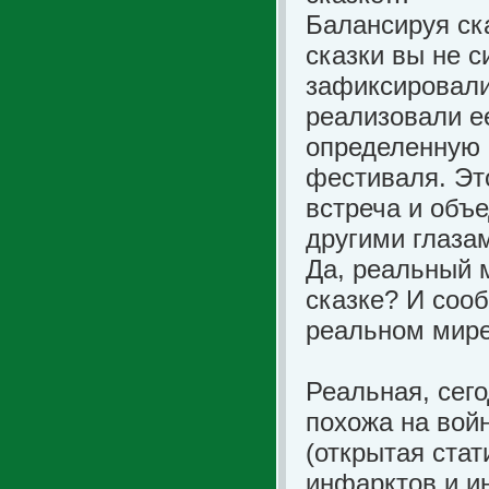
Балансируя ск
сказки вы не с
зафиксировали 
реализовали е
определенную
фестиваля. Это
встреча и объ
другими глаза
Да, реальный 
сказке? И соо
реальном мире
Реальная, сего
похожа на вой
(открытая стат
инфарктов и ин