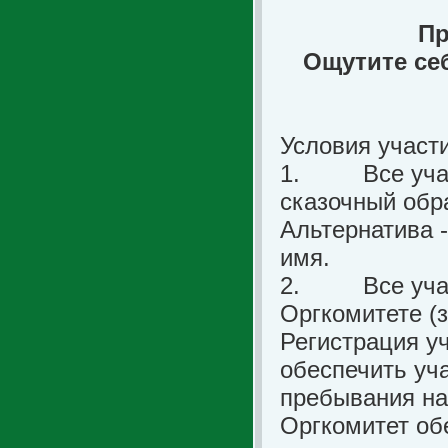
Пр
Ощутите се
Условия участ
1.
Все участн
сказочный обра
Альтернатива 
имя.
2.
Все участн
Оргкомитете (з
Регистрация у
обеспечить уч
пребывания на
Оргкомитет об