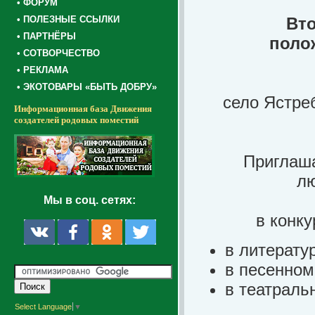
• ФОРУМ
• ПОЛЕЗНЫЕ ССЫЛКИ
Вт
• ПАРТНЁРЫ
поло
• СОТВОРЧЕСТВО
• РЕКЛАМА
• ЭКОТОВАРЫ «БЫТЬ ДОБРУ»
село Ястре
Информационная база Движения
создателей родовых поместий
Приглаша
лю
Мы в соц. сетях:
в конк
в литерату
в песенном
в театраль
Select Language
▼