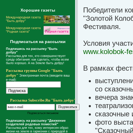
Победители ко
Хорошие газеты
"Золотой Колоб
Международная газета
"Быть добру"
Фестиваля.
Международная газета
"Родная газета"
Подписаться на рассылки
Условия участи
Подпишись на рассылку "Быть
www.kolobok-fes
добру"
Рассылка для тех, кто совершенствует
среду обитания: как сделать, чтобы всем
было хорошо. А на Земле быть добру!
В рамках фест
Рассылка группы Google "Быть
добру"
Электронная почта (введите ваш
выступлени
e-mail):
со сказочн
вечера зна
Рассылка Subscribe.Ru "Быть добру"
театрализо
сказочные 
Подписаться письмом
фото выста
Подпишись на рассылку "Движение
создателей родовых поместий"
Рассылка для тех, кому интересен образ
"Сказочный
жизни на земле в гармонии с природой в