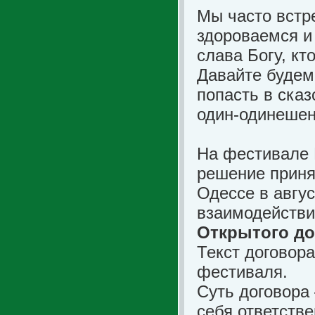
Мы часто встр
здороваемся и
слава Богу, кт
Давайте будем 
попасть в ска
один-одинешене
На фестивале 
решение приня
Одессе в авгус
взаимодействи
Открытого до
Текст договор
фестиваля.
Суть договора 
себя ответств