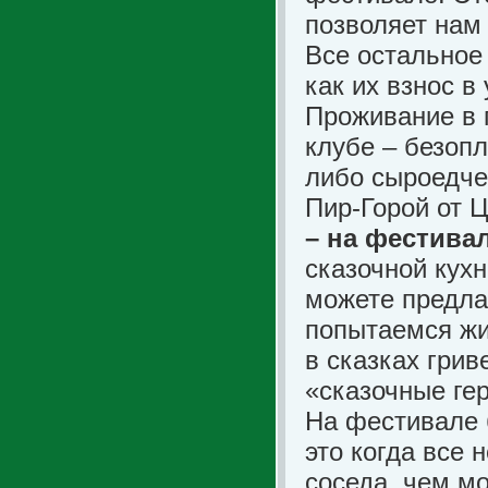
позволяет нам
Все остальное 
как их взнос в
Проживание в 
клубе – безопл
либо сыроедчес
Пир-Горой от 
– на фестива
сказочной кухн
можете предла
попытаемся жи
в сказках грив
«сказочные гер
На фестивале 
это когда все н
соседа, чем мо