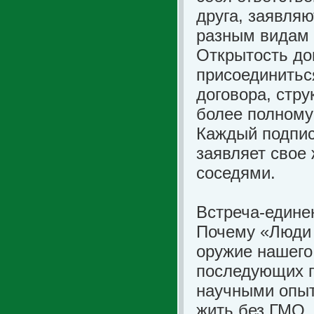
друга, заявля
разным видам 
Открытость до
присоединитьс
договора, стр
более полному
Каждый подпис
заявляет свое
соседями.
Встреча-едине
Почему «Люди
оружие нашего 
последующих п
научными опыт
жить без ГМО.