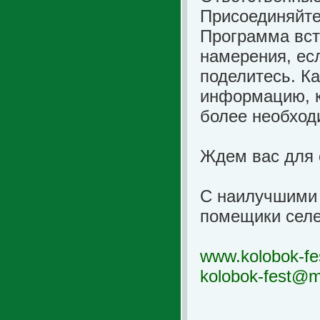
Присоединяйте
Программа вст
намерения, ес
поделитесь. К
информацию, к
более необход
Ждем вас для 
С наилучшими
помещики селе
www
.kolobok-fe
kolobok
-fest@m