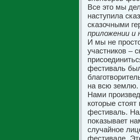
Все это мы де
наступила ска
сказочными ге
приложении и н
И мы не прост
участников – с
присоединитьс
фестиваль был
благотворител
на всю землю.
Нами произвед
которые стоят
фестиваль. На
показывает нам
случайное лицо
фестивале. Эт