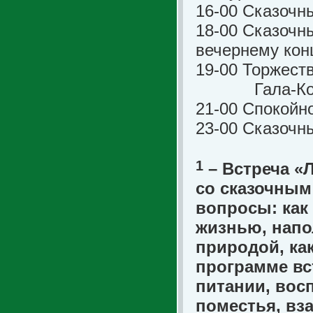
16-00 Сказочн
18-00 Сказочны
вечернему кон
19-00 Торжест
Гала-Конце
21-00 Спокойн
23-00 Сказочн
1
– Встреча «
со сказочным
вопросы: как 
жизнью, напо
природой, как
программе вс
питании, вос
поместья, вз