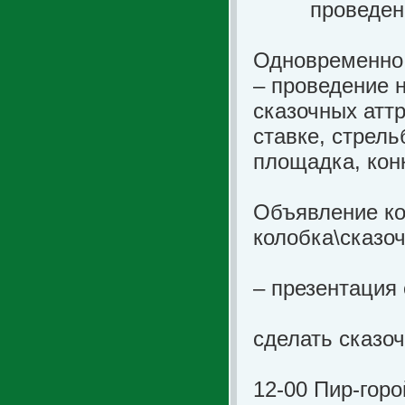
проведение 
Одновременно 
– проведение н
сказочных аттр
ставке, стрель
площадка, кон
Объявление ко
колобка\сказо
- лучши
– презентация
- из по
сделать сказоч
12-00 Пир-горо