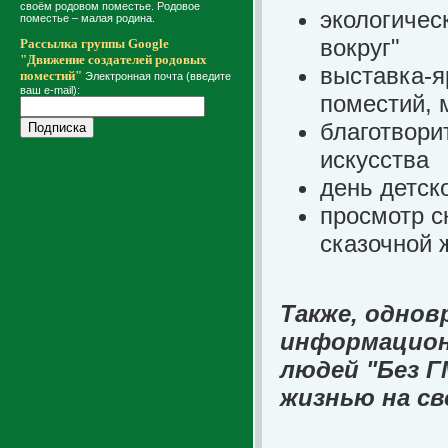
своём родовом поместье. Родовое
экологичес
поместье – малая родина.
вокруг"
Рассылка группы Google
"Движение создателей родовых
выставка-я
поместий"
Электронная почта (введите
ваш e-mail):
поместий, 
благотвори
искусства
день детск
просмотр с
сказочной 
Также, одно
информацион
людей "Без 
жизнью на св