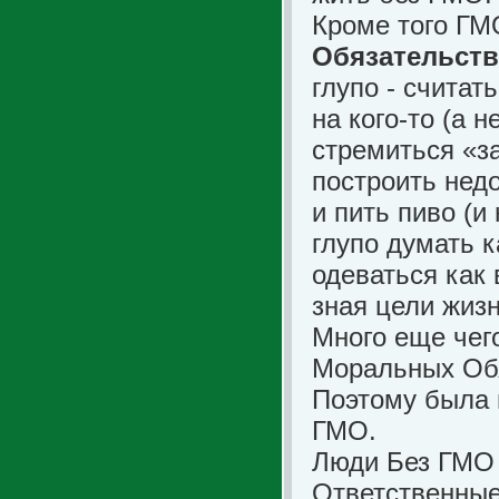
Кроме того ГМ
Обязательств
глупо - считат
на кого-то (а 
стремиться «за
построить нед
и пить пиво (и
глупо думать к
одеваться как 
зная цели жизн
Много еще чег
Моральных Обя
Поэтому была 
ГМО.
Люди Без ГМО 
Ответственные