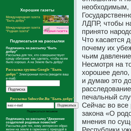
необходимым, 
Хорошие газеты
Государственн
Международная газета
"Быть добру"
ЛДПР, чтобы н
Международная газета
принято народ
"Родная газета"
Что касается д
Подписаться на рассылки
почему их убе
Подпишись на рассылку "Быть
добру"
чьим давление
Рассылка для тех, кто совершенствует
среду обитания: как сделать, чтобы всем
было хорошо. А на Земле быть добру!
Несмотря на то
Рассылка группы Google "Быть
хорошее дело,
добру"
Электронная почта (введите ваш
e-mail):
и думаю это д
расследование
печальный слу
Рассылка Subscribe.Ru "Быть добру"
Сейчас во все
закона «О род
Подписаться письмом
Подпишись на рассылку "Движение
мнения по сущ
создателей родовых поместий"
Рассылка для тех, кому интересен образ
Республики уж
жизни на земле в гармонии с природой в