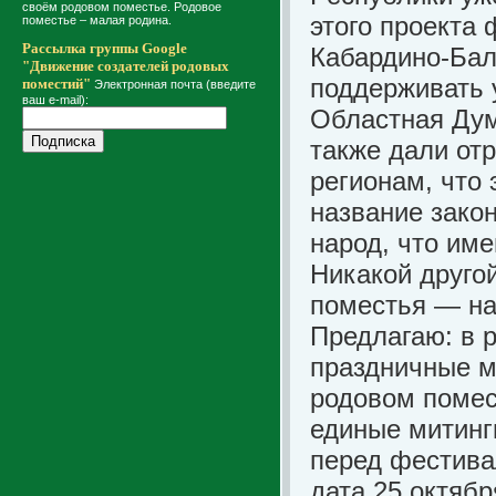
своём родовом поместье. Родовое
этого проекта
поместье – малая родина.
Рассылка группы Google
Кабардино-Бал
"Движение создателей родовых
поддерживать 
поместий"
Электронная почта (введите
ваш e-mail):
Областная Дум
также дали от
регионам, что 
название зако
народ, что име
Никакой другой
поместья — на
Предлагаю: в 
праздничные м
родовом помес
единые митинг
перед фестив
дата 25 октябр