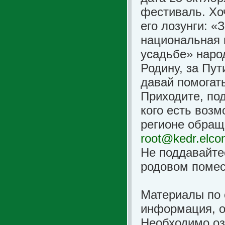
фестиваль. Хо
его лозунги: 
национальная 
усадьбе» наро
Родину, за Пут
давай помогат
Приходите, по
кого есть возм
регионе обращ
root@kedr.elco
Не поддавайте
родовом помес
Материалы по 
информация, о
Необходимо оз