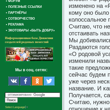
• ФОРУМ
изменено на «
• ПОЛЕЗНЫЕ ССЫЛКИ
кому оно было
• ПАРТНЁРЫ
колоссальное 
• СОТВОРЧЕСТВО
• РЕКЛАМА
Считаю, что н
• ЭКОТОВАРЫ «БЫТЬ ДОБРУ»
отстаивать на
Информационная база Движения
Мы добивались 
создателей родовых поместий
Раздаются гол
«О родовой ус
изменили назв
такие предлож
Мы в соц. сетях:
сейчас будем 
уже через нес
название. И ка
Получается, са
Считаю, нужно
Select Language
▼
отношение к н