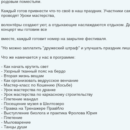
родовым поместьям.
Каждый готов привнести что-то своё в наш праздник. Участники са
проводят Уроки мастерства,
волонтёры создают уют, а отдыхающие наслаждаются отдыхом. Д
концерт мы готовим все
вместе, каждый готовит номер на закрытие фестиваля.
"Но можно заплатить "дружеский штраф" и улучшать праздник лишь
Что же намечается у нас в программе:
- Как начать крутить свет
- Узорный тканный пояс на бердо
- Вторая жизнь вещам
- Как организовать ведрусское венчание
- Мастер-класс по Кошению (Косьбе)
- Урок мастерства по дранке
- Урок мастерства по каркасному строительству
- Плетение мандал
- Посещение музея в Шелтозеро
- Правка на Тренажере ПравИло
- Выступление биолога и практика Фролова Юрия
- Плетение
- Мыловарение
- Танцы души