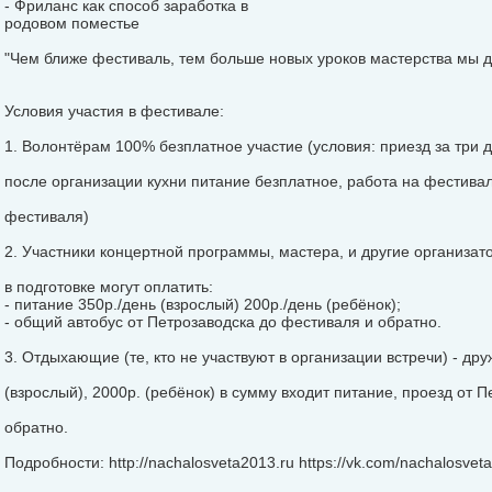
- Фриланс как способ заработка в
родовом поместье
"Чем ближе фестиваль, тем больше новых уроков мастерства мы 
Условия участия в фестивале:
1. Волонтёрам 100% безплатное участие (условия: приезд за три д
после организации кухни питание безплатное, работа на фестива
фестиваля)
2. Участники концертной программы, мастера, и другие организат
в подготовке могут оплатить:
- питание 350р./день (взрослый) 200р./день (ребёнок);
- общий автобус от Петрозаводска до фестиваля и обратно.
3. Отдыхающие (те, кто не участвуют в организации встречи) - д
(взрослый), 2000р. (ребёнок) в сумму входит питание, проезд от 
обратно.
Подробности: http://nachalosveta2013.ru https://vk.com/nachalosvet