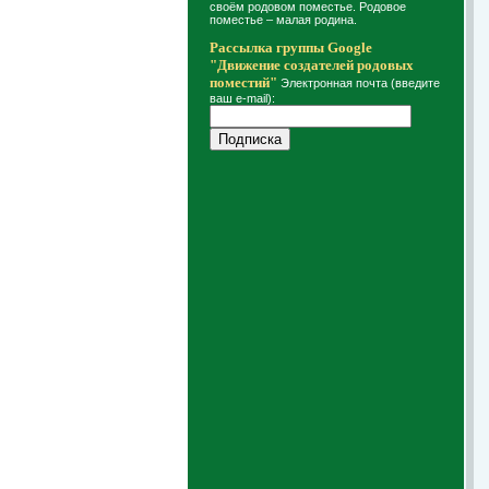
своём родовом поместье. Родовое
поместье – малая родина.
Рассылка группы Google
"Движение создателей родовых
поместий"
Электронная почта (введите
ваш e-mail):