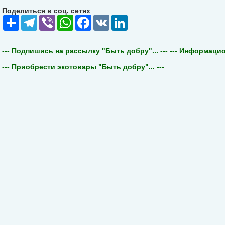
Поделиться в соц. сетях
Share
Telegram
Viber
WhatsApp
Facebook
VK
LinkedIn
--- Подпишись на рассылку "Быть добру"... ---
--- Информацион
--- Приобрести экотовары "Быть добру"... ---