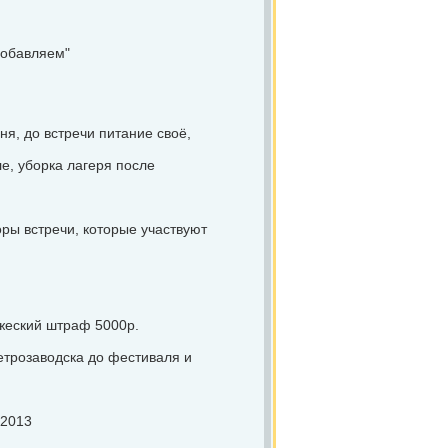
добавляем"
ня, до встречи питание своё,
ле, уборка лагеря после
оры встречи, которые участвуют
ружеский штраф 5000р.
Петрозаводска до фестиваля и
a2013