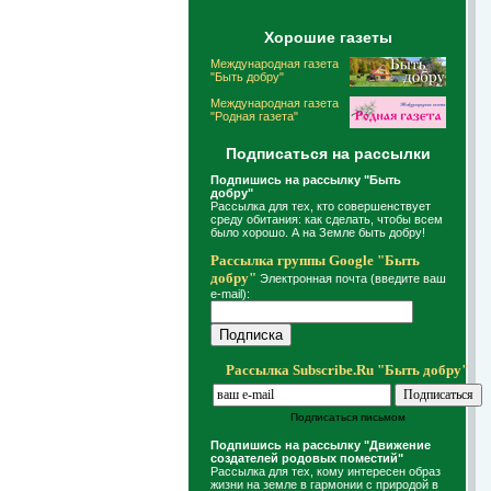
Хорошие газеты
Международная газета
"Быть добру"
Международная газета
"Родная газета"
Подписаться на рассылки
Подпишись на рассылку "Быть
добру"
Рассылка для тех, кто совершенствует
среду обитания: как сделать, чтобы всем
было хорошо. А на Земле быть добру!
Рассылка группы Google "Быть
добру"
Электронная почта (введите ваш
e-mail):
Рассылка Subscribe.Ru "Быть добру"
Подписаться письмом
Подпишись на рассылку "Движение
создателей родовых поместий"
Рассылка для тех, кому интересен образ
жизни на земле в гармонии с природой в