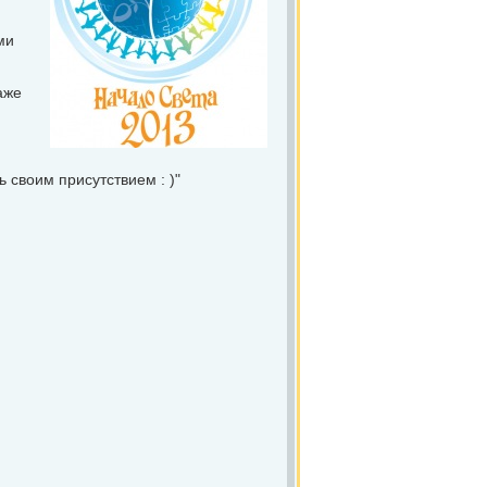
ми
аже
 своим присутствием : )"