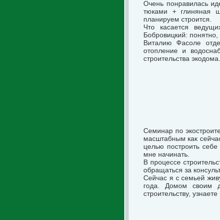
Очень понравилась ид
тюками + глиняная ш
планируем строится.
Что касается ведущи
Бобровицкий: понятно,
Виталию Фасоле отде
отопление и водосна
строительства экодома
Семинар по экостроите
масштабным как сейчас
целью построить себе 
мне начинать.
В процессе строительс
обращаться за консуль
Сейчас я с семьей жи
года. Домом своим д
строительству, узнаете