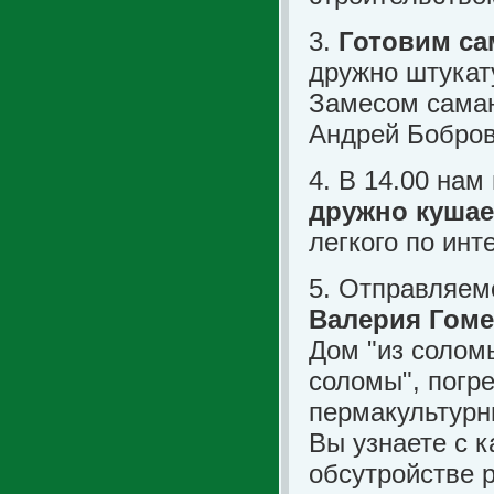
3.
Готовим са
дружно штукат
Замесом саман
Андрей Бобров
4. В 14.00 нам
дружно куша
легкого по инт
5. Отправляе
Валерия Гоме
Дом "из соломы
соломы", погре
пермакультурны
Вы узнаете с 
обсутройстве р