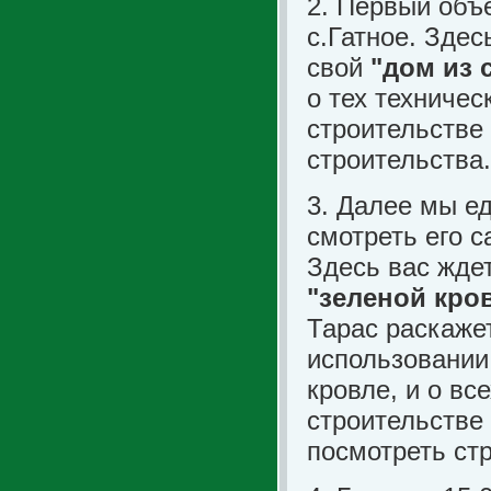
2. Первый объ
с.Гатное. Зде
свой
"дом из
о тех техниче
строительстве
строительства.
3. Далее мы ед
смотреть его 
Здесь вас жде
"зеленой кро
Тарас раскаже
использовании
кровле, и о вс
строительстве
посмотреть ст