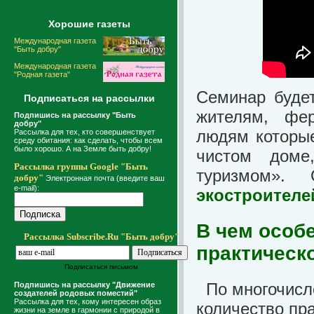
Хорошие газеты
Международная газета
"Быть добру"
Международная газета
"Родная газета"
Семинар будет
Подписаться на рассылки
жителям, фер
Подпишись на рассылку "Быть
добру"
людям которые
Рассылка для тех, кто совершенствует
среду обитания: как сделать, чтобы всем
было хорошо. А на Земле быть добру!
чистом доме
Рассылка группы Google "Быть
туризмом».
добру"
Электронная почта (введите ваш
e-mail):
экостроителе
В чем особ
Рассылка Subscribe.Ru "Быть добру"
практическ
Подписаться письмом
По многочисл
Подпишись на рассылку "Движение
создателей родовых поместий"
Рассылка для тех, кому интересен образ
количество пр
жизни на земле в гармонии с природой в