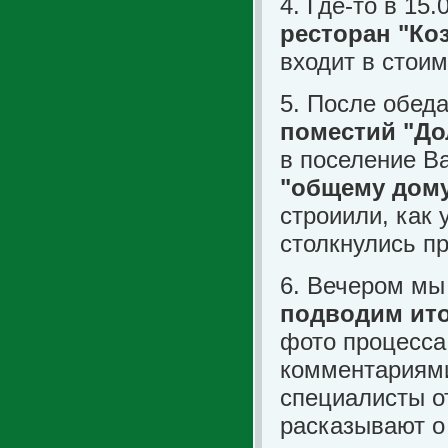
4. Где-то в 15
ресторан "Ко
входит в стоим
5. После обед
поместий "До
в поселение В
"общему дому
строиили, как
столкнулись пр
6. Вечером мы
подводим ито
фото процесса
комментариями
специалисты о
расказывают о