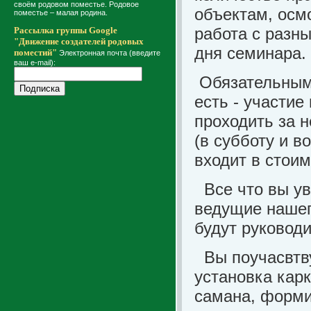
своём родовом поместье. Родовое
объектам, осмо
поместье – малая родина.
работа с разн
Рассылка группы Google
"Движение создателей родовых
дня семинара.
поместий"
Электронная почта (введите
ваш e-mail):
Обязательным
есть - участие
проходить за 
(в субботу и в
входит в стоим
Все что вы ув
ведущие нашег
будут руковод
Вы поучасвтву
установка кар
самана, форми