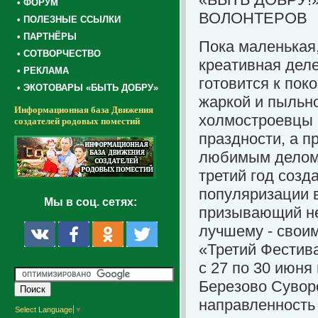
• ФОРУМ
ВОЛОНТЕРОВ
• ПОЛЕЗНЫЕ ССЫЛКИ
• ПАРТНЁРЫ
Пока маленькая,
• СОТВОРЧЕСТВО
креативная дел
• РЕКЛАМА
готовится к пок
• ЭКОТОВАРЫ «БЫТЬ ДОБРУ»
жаркой и пыльн
Информационная база Движения
холмостроевцы 
создателей родовых поместий
праздности, а 
любимым делом.
третий год соз
популяризации 
Мы в соц. сетях:
призывающий не 
лучшему - своим
«Третий Фестива
с 27 по 30 июня
Березово Суворо
направленность 
Select Language
▼