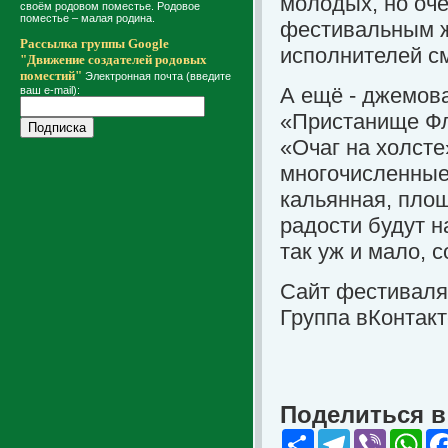
молодых, но оче
своём родовом поместье. Родовое
поместье – малая родина.
фестивальным жю
Рассылка группы Google
исполнителей с
"Движение создателей родовых
поместий"
Электронная почта (введите
А ещё - джемова
ваш e-mail):
«Пристанище Фл
«Очаг на холсте
многочисленные
кальянная, пло
радости будут н
так уж и мало, с
Сайт фестиваля
Группа вКонтак
Поделиться в 
Share
Telegram
Viber
Wha