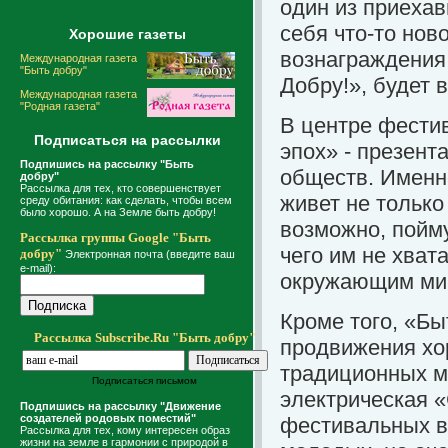
один из приехав
себя что-то нов
Хорошие газеты
вознаграждения,
Международная газета
"Быть добру"
Добру!», будет 
Международная газета
"Родная газета"
В центре фести
Подписаться на рассылки
эпох» - презент
Подпишись на рассылку "Быть
обществ. Именно
добру"
Рассылка для тех, кто совершенствует
живет не только
среду обитания: как сделать, чтобы всем
было хорошо. А на Земле быть добру!
возможно, пойм
Рассылка группы Google "Быть
чего им не хват
добру"
Электронная почта (введите ваш
e-mail):
окружающим ми
Кроме того, «Бы
Рассылка Subscribe.Ru "Быть добру"
продвижения хо
традиционных м
Подписаться письмом
электрическая «
Подпишись на рассылку "Движение
создателей родовых поместий"
фестивальных ве
Рассылка для тех, кому интересен образ
жизни на земле в гармонии с природой в