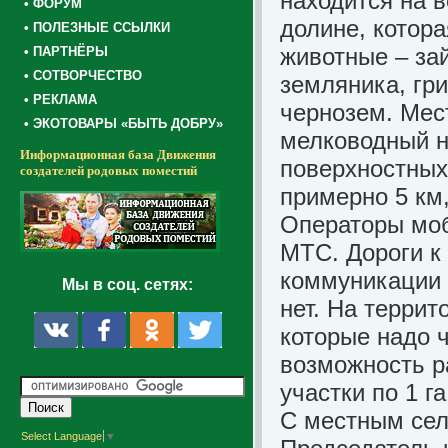
находится на 
• ФОРУМ
долине, котор
• ПОЛЕЗНЫЕ ССЫЛКИ
животные – зай
• ПАРТНЁРЫ
• СОТВОРЧЕСТВО
земляника, гри
• РЕКЛАМА
чернозем. Мес
• ЭКОТОВАРЫ «БЫТЬ ДОБРУ»
мелководный н
Информационная база Движения
поверхностных
создателей родовых поместий
примерно 5 км,
Операторы моб
МТС. Дороги к
коммуникации 
Мы в соц. сетях:
нет. На террит
которые надо ч
возможность р
участки по 1 га
С местным сел
Select Language
▼