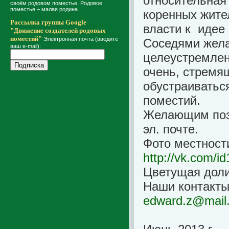
относительная
своём родовом поместье. Родовое
поместье – малая родина.
коренных жите
Рассылка группы Google
власти к идее
"Движение создателей родовых
поместий"
Электронная почта (введите
Соседями жела
ваш e-mail):
целеустремлен
очень, стремя
обустраиваться
поместий.
Желающим поз
эл. почте.
Фото местност
http://vk.com/i
Цветущая доли
Наши контакты:
edward
.z@mail