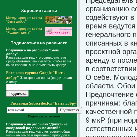
Председатель 
организацию со
Хорошие газеты
содействуют в
Международная газета
"Быть добру"
время ведутся
Международная газета
генерального 
"Родная газета"
описанных в кн
Подписаться на рассылки
проектной орг
Подпишись на рассылку "Быть
добру"
Рассылка для тех, кто совершенствует
аренду с посл
среду обитания: как сделать, чтобы всем
было хорошо. А на Земле быть добру!
в соответстви
Рассылка группы Google "Быть
О себе. Молод
добру"
Электронная почта (введите ваш
e-mail):
области. Обои 
Предпочтение 
причинам: бла
Рассылка Subscribe.Ru "Быть добру"
качественной 
Подписаться письмом
9 мкР (при но
Подпишись на рассылку "Движение
естественных 
создателей родовых поместий"
Рассылка для тех, кому интересен образ
жизни на земле в гармонии с природой в