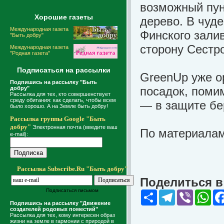
возможный пун
Хорошие газеты
дерево. В чуде
Международная газета
Финского залив
"Быть добру"
сторону Сестр
Международная газета
"Родная газета"
Подписаться на рассылки
GreenUp уже о
Подпишись на рассылку "Быть
посадок, поми
добру"
Рассылка для тех, кто совершенствует
среду обитания: как сделать, чтобы всем
— в защите бер
было хорошо. А на Земле быть добру!
Рассылка группы Google "Быть
добру"
Электронная почта (введите ваш
По материалам 
e-mail):
Рассылка Subscribe.Ru "Быть добру"
Поделиться в 
Подписаться письмом
Share
Telegram
Viber
Wha
Подпишись на рассылку "Движение
создателей родовых поместий"
Рассылка для тех, кому интересен образ
жизни на земле в гармонии с природой в