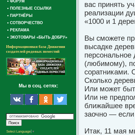
• ФОРУМ
вас принять уч
• ПОЛЕЗНЫЕ ССЫЛКИ
реализации ду
• ПАРТНЁРЫ
«1000 и 1 дере
• СОТВОРЧЕСТВО
• РЕКЛАМА
Вы сможете пр
• ЭКОТОВАРЫ «БЫТЬ ДОБРУ»
высадке дерев
Информационная база Движения
создателей родовых поместий
персональное 
(любимому), п
соратниками. С
Сколько дерев
Мы в соц. сетях:
Или может быт
Или не предпол
ближайшее вре
заочно — если 
Итак, 11 мая 
Select Language
▼