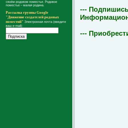
своём родовом поместье. Родовое
поместье – малая родина.
--- Подпишись
Рассылка группы Google
Информационна
"Движение создателей родовых
поместий"
Электронная почта (введите
ваш e-mail):
--- Приобрест