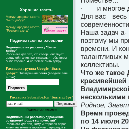
Поместье…
·
и многое д
Хорошие газеты
Для вас - вес
Международная газета
"Быть добру"
современности
Международная газета
Наша задач а- 
"Родная газета"
поэтому мы пр
Подписаться на рассылки
времени. И ко
Подпишись на рассылку "Быть
добру"
Рассылка для тех, кто совершенствует
талантливых м
среду обитания: как сделать, чтобы всем
было хорошо. А на Земле быть добру!
коллективы.
Рассылка группы Google "Быть
Что же такое
добру"
Электронная почта (введите ваш
e-mail):
красивейшей 
Владимирской
несколькими 
Рассылка Subscribe.Ru "Быть добру"
Родное, Завет
Подписаться письмом
Время провед
Подпишись на рассылку "Движение
по 14 июля 20
создателей родовых поместий"
Рассылка для тех, кому интересен образ
жизни на земле в гармонии с природой в