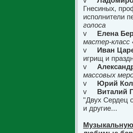
v
Ладомиро
Гнесиных, про
исполнители п
голоса
v
Елена Бе
мастер-класс 
v
Иван Цар
игрищ и празд
v
Александ
массовых мер
v
Юрий Ко
v
Виталий 
"Двух Сердец 
и другие...
Музыкальную 