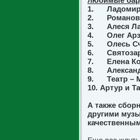
любимые бард
1.
Ладомир
2.
Романов
3.
Алеся Л
4.
Олег Ар
5.
Олесь С
6.
Святозар
7.
Елена К
8.
Алексан
9.
Театр –
10.
Артур и Т
А также сбор
другими музы
качественным