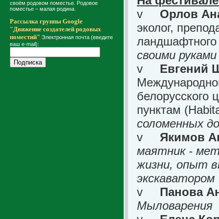
На фестивале
своём родовом поместье. Родовое
поместье – малая родина.
v
Орлов Ан
Рассылка группы Google
эколог, препо
"Движение создателей родовых
поместий"
Электронная почта (введите
ландшафтного 
ваш e-mail):
своими руками
v
Евгений 
Международной
белорусского 
пунктам (Habita
соломенных д
v
Якимов А
маятник - мет
жизни, опыт в
экскаватором
v
Панова А
Мыловарения