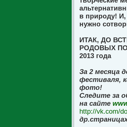
творческие м
альтернативн
в природу! И
нужно сотвор
ИТАК, ДО ВС
РОДОВЫХ ПОМ
2013 года
За 2 месяца 
фестиваля, к
фото!
Следите за 
на сайте
www
http://vk.com/
др.страница