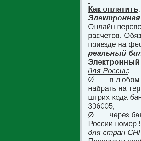
Как оплатить
:
Электронная
Онлайн перево
расчетов. Обяз
приезде на фе
реальный би
Электронный 
для России
:
Ø
в любом 
набрать на те
штрих-кода ба
306005,
Ø
через б
России номер 
для стран СН