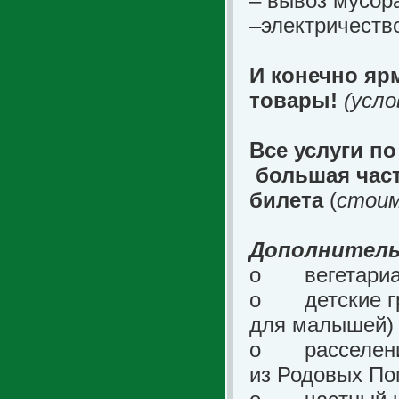
– вывоз мусор
–электричеств
И конечно яр
товары!
(усло
Все услуги по
большая част
билета
(
стоим
Дополнитель
o
вегетари
o
детские 
для малышей)
o
расселен
из Родовых По