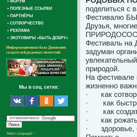
РОДОВЫХ П
• ФОРУМ
поделиться с 
• ПОЛЕЗНЫЕ ССЫЛКИ
Фестивалю БЫ
• ПАРТНЁРЫ
• СОТВОРЧЕСТВО
Друзья, многи
• РЕКЛАМА
ПРИРОДОСООБР
• ЭКОТОВАРЫ «БЫТЬ ДОБРУ»
Фестиваль на 
Информационная база Движения
задуман орган
создателей родовых поместий
увлекательный 
природой.
На фестивале 
жизненно важн
Мы в соц. сетях:
·
как сотво
·
как быстр
·
как созда
·
как рожать
·
здоровье, 
Select Language
▼