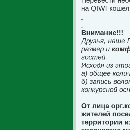
Перевести нео
на QIWI-кошел
Внимание!!!
Друзья, наше
размер и
ком
гостей.
Исходя из это
а) общее коли
б) запись вол
конкурсной осн
От лица орг.
жителей посе
территории и