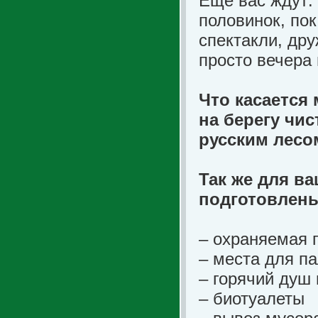
Еще вас ждут: 
половинок, по
спектакли, др
просто вечера 
Что касается 
на берегу чи
русским лесо
Так же для в
подготовлен
– охраняемая 
– места для па
– горячий душ
– биотуалеты