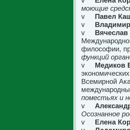
v
Елена Ко
моющие средс
v
Павел Ка
v
Владимир
v
Вячеслав
Международно
философии, п
функций орган
v
Медиков 
экономических
Всемирной Ака
международных
поместьях и н
v
Александр
Осознанное р
v
Елена Ко