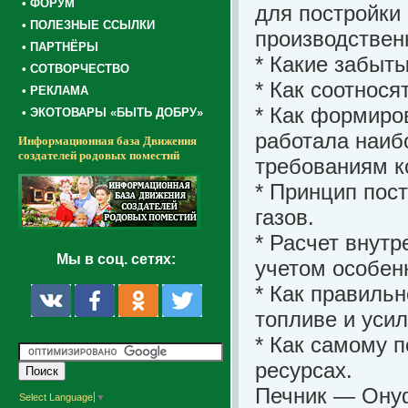
• ФОРУМ
для постройки 
• ПОЛЕЗНЫЕ ССЫЛКИ
производственн
• ПАРТНЁРЫ
* Какие забыт
• СОТВОРЧЕСТВО
* Как соотнос
• РЕКЛАМА
* Как формиров
• ЭКОТОВАРЫ «БЫТЬ ДОБРУ»
работала наиб
Информационная база Движения
создателей родовых поместий
требованиям к
* Принцип пос
газов.
* Расчет внутр
Мы в соц. сетях:
учетом особен
* Как правильн
топливе и усил
* Как самому 
ресурсах.
Печник — Онуф
Select Language
▼