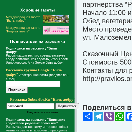
партнерства “Р
Хорошие газеты
Начало 11:00 и
Международная газета
Обед вегетари
"Быть добру"
Место проведе
Международная газета
"Родная газета"
ул. Малоземел
Подписаться на рассылки
Подпишись на рассылку "Быть
Сказочный Це
добру"
Рассылка для тех, кто совершенствует
среду обитания: как сделать, чтобы всем
Стоимость 500 
было хорошо. А на Земле быть добру!
Контакты для р
Рассылка группы Google "Быть
добру"
Электронная почта (введите ваш
http://pravilos.
e-mail):
Рассылка Subscribe.Ru "Быть добру"
Поделиться в 
Подписаться письмом
Share
Telegram
Viber
Wha
Подпишись на рассылку "Движение
создателей родовых поместий"
Рассылка для тех, кому интересен образ
жизни на земле в гармонии с природой в