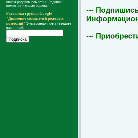
своём родовом поместье. Родовое
поместье – малая родина.
--- Подпишись
Рассылка группы Google
Информационна
"Движение создателей родовых
поместий"
Электронная почта (введите
ваш e-mail):
--- Приобрест