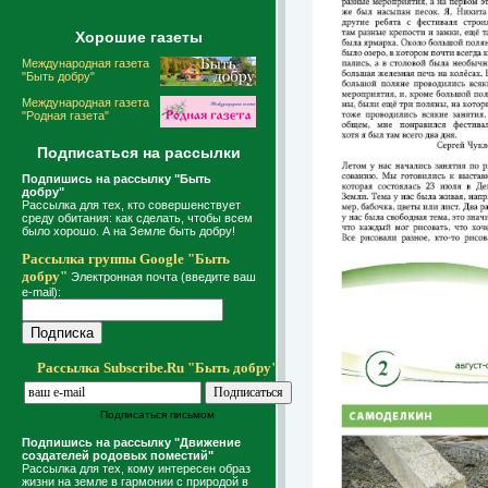
Хорошие газеты
Международная газета
"Быть добру"
Международная газета
"Родная газета"
Подписаться на рассылки
Подпишись на рассылку "Быть
добру"
Рассылка для тех, кто совершенствует
среду обитания: как сделать, чтобы всем
было хорошо. А на Земле быть добру!
Рассылка группы Google "Быть
добру"
Электронная почта (введите ваш
e-mail):
Рассылка Subscribe.Ru "Быть добру"
Подписаться письмом
Подпишись на рассылку "Движение
создателей родовых поместий"
Рассылка для тех, кому интересен образ
жизни на земле в гармонии с природой в