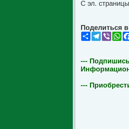
С эл. страниц
Поделиться в 
Share
Telegram
Viber
Wha
--- Подпишись
Информационна
--- Приобрест