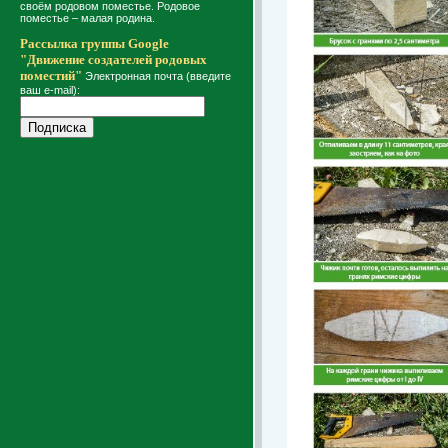
своём родовом поместье. Родовое
поместье – малая родина.
Рассылка группы Google
"Движение создателей родовых
поместий"
Электронная почта (введите
ваш e-mail):