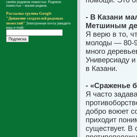
своём родовом поместье. Родовое
поместье – малая родина.
Рассылка группы Google
- В Казани ма
"Движение создателей родовых
поместий"
Электронная почта (введите
Метшиным д
ваш e-mail):
Я верю в то, ч
молоды — 80-9
много деревье
Универсиаду и
в Казани.
- «Сраженье 
Я часто задав
противоборств
добро воюет со
приходит поним
существует. В
противоположны