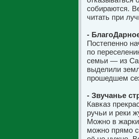
собираются. Ве
читать при лу
- БлагоДарно
Постепенно на
по переселени
семьи — из Са
выделили земл
прошедшем се
- Звучанье с
Кавказ прекра
ручьи и реки 
Можно в жарки
можно прямо ср
её не нужно. 