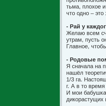
тьма, плохое и
что одно – эт
- Рай у кажд
Желаю всем сч
утрам, пусть о
Главное, что
- Родовые по
Я сначала на п
нашёл теорети
1/3 га. Настоя
г. А в то врем
И мои бабушка
дикорастущих 