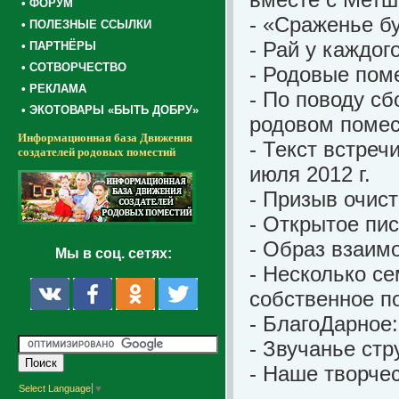
• ФОРУМ
- «Сраженье б
• ПОЛЕЗНЫЕ ССЫЛКИ
- Рай у каждо
• ПАРТНЁРЫ
• СОТВОРЧЕСТВО
- Родовые пом
• РЕКЛАМА
- По поводу сб
• ЭКОТОВАРЫ «БЫТЬ ДОБРУ»
родовом поме
Информационная база Движения
- Текст встреч
создателей родовых поместий
июля 2012 г.
- Призыв очист
- Открытое п
- Образ взаим
Мы в соц. сетях:
- Несколько се
собственное п
- БлагоДарное
- Звучанье ст
- Наше творче
Select Language
▼