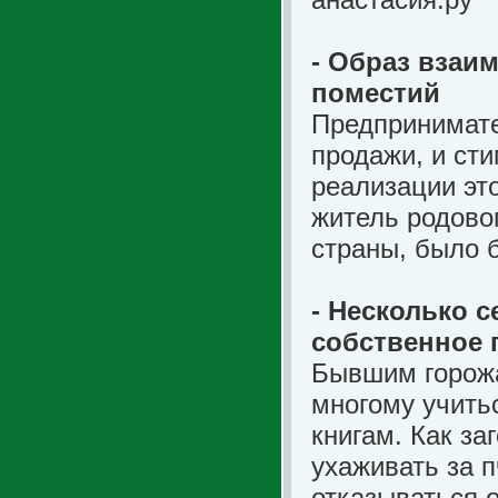
- Образ взаи
поместий
Предпринимате
продажи, и сти
реализации эт
житель родовог
страны, было
- Несколько с
собственное
Бывшим горожа
многому учить
книгам. Как за
ухаживать за 
отказываться о