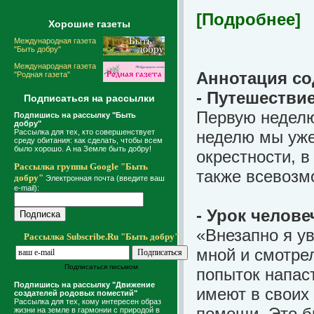
[Подробнее]
Хорошие газеты
Международная газета
"Быть добру"
Международная газета
Аннотация со
"Родная газета"
- Путешествие
Подписаться на рассылки
Первую неделю
Подпишись на рассылку "Быть
добру"
Рассылка для тех, кто совершенствует
неделю мы уже
среду обитания: как сделать, чтобы всем
было хорошо. А на Земле быть добру!
окрестности, в
Рассылка группы Google "Быть
также всевозм
добру"
Электронная почта (введите ваш
e-mail):
- Урок чело
«Внезапно я ув
Рассылка Subscribe.Ru "Быть добру"
мной и смотрел
Подписаться письмом
попыток напас
Подпишись на рассылку "Движение
имеют в своих 
создателей родовых поместий"
Рассылка для тех, кому интересен образ
помощи. Это б
жизни на земле в гармонии с природой в