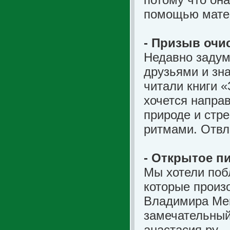
помощью мат
- Призыв оч
Недавно задум
друзьями и зн
читали книги 
хочется направ
природе и стр
ритмами. Отвле
- Открытое п
Мы хотели поб
которые произо
Владимира Мег
замечательный
анастасия.ру