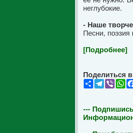
неглубокие.
- Наше творч
Песни, поэзия 
[Подробнее]
Поделиться в 
Share
Telegram
Viber
Wha
--- Подпишись
Информационна