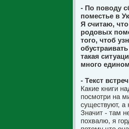
- По поводу 
поместье в У
Я считаю, что
родовых поме
того, чтоб уз
обустраивать
такая ситуаци
много едином
- Текст встре
Какие книги на
посмотри на ми
существуют, а 
Значит - там н
похвалю, я гор
потому что она