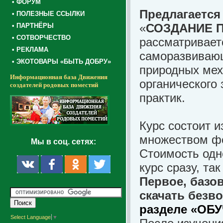
• ФОРУМ
Предлагается
• ПОЛЕЗНЫЕ ССЫЛКИ
«
СОЗДАНИЕ 
• ПАРТНЁРЫ
• СОТВОРЧЕСТВО
рассматривает
• РЕКЛАМА
саморазвиваю
• ЭКОТОВАРЫ «БЫТЬ ДОБРУ»
природных мех
Информационная база Движения
органического
создателей родовых поместий
практик.
Курс состоит и
множеством фо
Мы в соц. сетях:
Стоимость одно
курс сразу, та
Первое, базо
скачать безв
разделе «ОБ
Select Language
▼