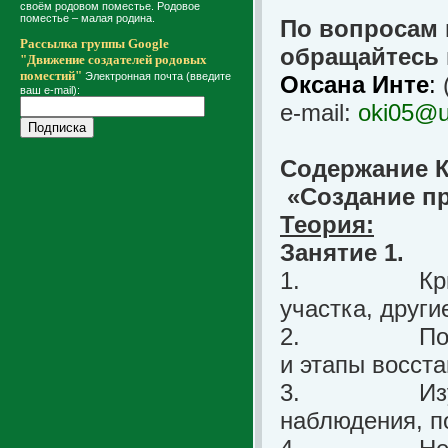
своём родовом поместье. Родовое
поместье – малая родина.
По вопросам 
Рассылка группы Google
обращайтесь 
"Движение создателей родовых
поместий"
Электронная почта (введите
Оксана Инте
:
(
ваш e-mail):
e
-
mail
:
oki05@u
Содержание К
«Создание п
Теория:
Занятие 1.
1.
Кр
участка, друг
2.
По
и этапы восст
3.
Из
наблюдения, п