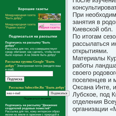
После изучени
консультирова
Хорошие газеты
При необходим
Международная газета
"Быть добру"
занятия в родо
Международная газета
Киевской обл.
"Родная газета"
По итогам сезо
Подписаться на рассылки
рассылаться и
Подпишись на рассылку "Быть
добру"
Рассылка для тех, кто совершенствует
открытиями.
среду обитания: как сделать, чтобы всем
было хорошо. А на Земле быть добру!
Материалы Кур
Рассылка группы Google "Быть
работы ландша
добру"
Электронная почта (введите ваш
e-mail):
своего родовог
поселенцев и 
Оксана Инте, и
Рассылка Subscribe.Ru "Быть добру"
Лубское, под К
Подписаться письмом
отделения Все
Подпишись на рассылку "Движение
организации «
создателей родовых поместий"
Рассылка для тех, кому интересен образ
жизни на земле в гармонии с природой в