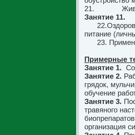
обустройство м
21.
Жив
Занятие 11.
22.Оздоров
питание (личны
23. Примен
Примерные те
Занятие 1.
Со
Занятие 2.
Раб
грядок, мульч
обучение рабо
Занятие 3.
Пос
травяного наст
биопрепаратов
организация с