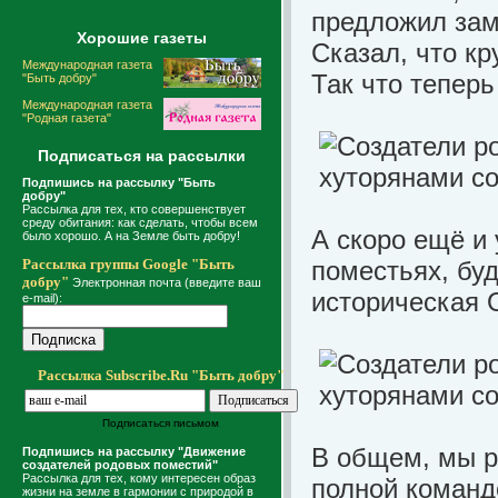
предложил зам
Хорошие газеты
Сказал, что кр
Международная газета
Так что тепер
"Быть добру"
Международная газета
"Родная газета"
Подписаться на рассылки
Подпишись на рассылку "Быть
добру"
Рассылка для тех, кто совершенствует
среду обитания: как сделать, чтобы всем
А скоро ещё и
было хорошо. А на Земле быть добру!
Рассылка группы Google "Быть
поместьях, бу
добру"
Электронная почта (введите ваш
историческая 
e-mail):
Рассылка Subscribe.Ru "Быть добру"
Подписаться письмом
В общем, мы р
Подпишись на рассылку "Движение
создателей родовых поместий"
Рассылка для тех, кому интересен образ
полной команд
жизни на земле в гармонии с природой в