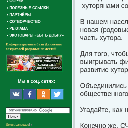
• ФОРУМ
• ПОЛЕЗНЫЕ ССЫЛКИ
• ПАРТНЁРЫ
В нашем насел
• СОТВОРЧЕСТВО
новая (родовые
• РЕКЛАМА
• ЭКОТОВАРЫ «БЫТЬ ДОБРУ»
часть хутора.
Информационная база Движения
создателей родовых поместий
Для того, что
выигрывать фи
развитие хутор
Мы в соц. сетях:
Объединились 
общественного
Угадайте, как
Конечно же, С
Select Language
▼