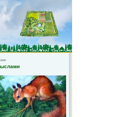
лами
мыслами