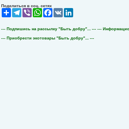
Поделиться в соц. сетях
Share
Telegram
Viber
WhatsApp
Facebook
VK
LinkedIn
--- Подпишись на рассылку "Быть добру"... ---
--- Информацион
--- Приобрести экотовары "Быть добру"... ---