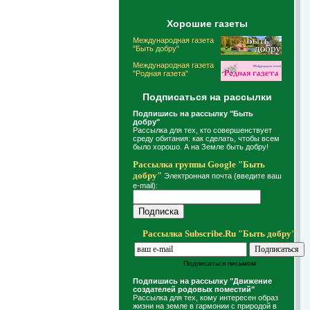
Хорошие газеты
Международная газета
"Быть добру"
Международная газета
"Родная газета"
Подписаться на рассылки
Подпишись на рассылку "Быть
добру"
Рассылка для тех, кто совершенствует
среду обитания: как сделать, чтобы всем
было хорошо. А на Земле быть добру!
Рассылка группы Google "Быть
добру"
Электронная почта (введите ваш
e-mail):
Рассылка Subscribe.Ru "Быть добру"
Подписаться письмом
Подпишись на рассылку "Движение
создателей родовых поместий"
Рассылка для тех, кому интересен образ
жизни на земле в гармонии с природой в