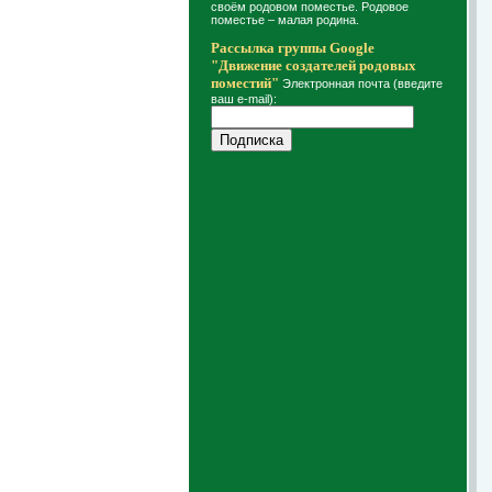
своём родовом поместье. Родовое
поместье – малая родина.
Рассылка группы Google
"Движение создателей родовых
поместий"
Электронная почта (введите
ваш e-mail):