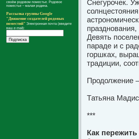
Снегурочек. Уж
своём родовом поместье. Родовое
поместье – малая родина.
солнцестояния
Рассылка группы Google
астрономическо
"Движение создателей родовых
поместий"
Электронная почта (введите
празднования, 
ваш e-mail):
Девять поселе
параде и с ра
горшках, выра
традиции, соо
Продолжение 
Татьяна Мади
***
Как пережить