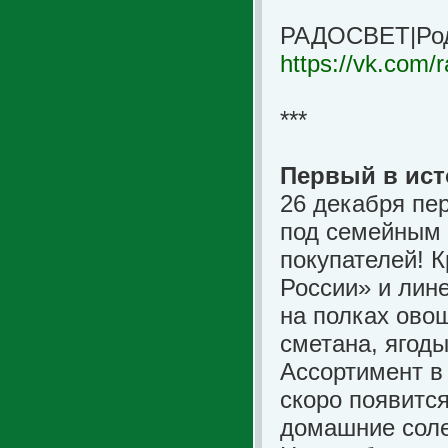
РАДОСВЕТ|Род
https://vk.com/
***
Первый в ис
26 декабря пе
под семейным 
покупателей! 
России» и лин
на полках ово
сметана, ягоды
Ассортимент в
скоро появится
домашние соле