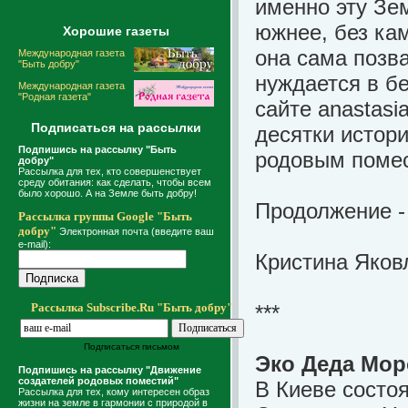
именно эту Зем
южнее, без кам
Хорошие газеты
она сама позва
Международная газета
"Быть добру"
нуждается в б
Международная газета
"Родная газета"
сайте anastasi
Подписаться на рассылки
десятки истори
Подпишись на рассылку "Быть
родовым поме
добру"
Рассылка для тех, кто совершенствует
среду обитания: как сделать, чтобы всем
было хорошо. А на Земле быть добру!
Продолжение 
Рассылка группы Google "Быть
добру"
Электронная почта (введите ваш
e-mail):
Кристина Яков
Рассылка Subscribe.Ru "Быть добру"
***
Подписаться письмом
Эко Деда Мор
Подпишись на рассылку "Движение
создателей родовых поместий"
В Киеве состо
Рассылка для тех, кому интересен образ
жизни на земле в гармонии с природой в