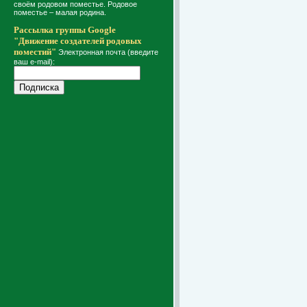
своём родовом поместье. Родовое
поместье – малая родина.
Рассылка группы Google
"Движение создателей родовых
поместий"
Электронная почта (введите
ваш e-mail):