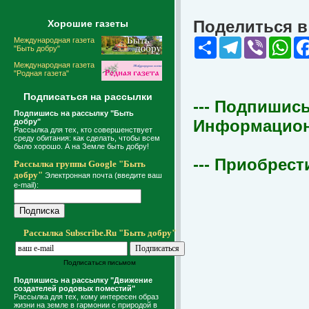
Поделиться в 
Хорошие газеты
Международная газета
Share
Telegram
Viber
Wha
"Быть добру"
Международная газета
"Родная газета"
Подписаться на рассылки
--- Подпишись
Подпишись на рассылку "Быть
Информационна
добру"
Рассылка для тех, кто совершенствует
среду обитания: как сделать, чтобы всем
было хорошо. А на Земле быть добру!
--- Приобрест
Рассылка группы Google "Быть
добру"
Электронная почта (введите ваш
e-mail):
Рассылка Subscribe.Ru "Быть добру"
Подписаться письмом
Подпишись на рассылку "Движение
создателей родовых поместий"
Рассылка для тех, кому интересен образ
жизни на земле в гармонии с природой в