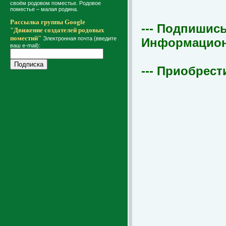
своём родовом поместье. Родовое
поместье – малая родина.
Рассылка группы Google
--- Подпишись
"Движение создателей родовых
поместий"
Электронная почта (введите
Информационна
ваш e-mail):
--- Приобрест