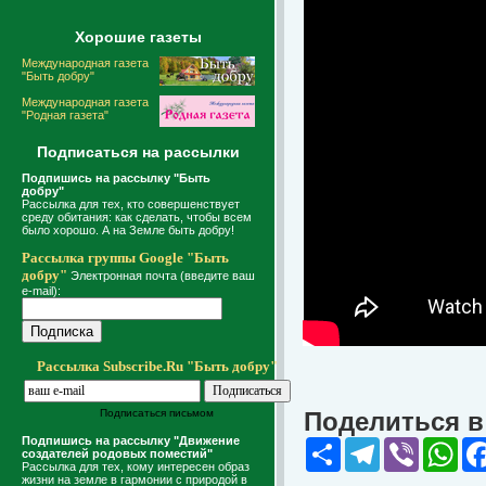
Хорошие газеты
Международная газета
"Быть добру"
Международная газета
"Родная газета"
Подписаться на рассылки
Подпишись на рассылку "Быть
добру"
Рассылка для тех, кто совершенствует
среду обитания: как сделать, чтобы всем
было хорошо. А на Земле быть добру!
Рассылка группы Google "Быть
добру"
Электронная почта (введите ваш
e-mail):
Рассылка Subscribe.Ru "Быть добру"
Подписаться письмом
Поделиться в 
Подпишись на рассылку "Движение
Share
Telegram
Viber
Wha
создателей родовых поместий"
Рассылка для тех, кому интересен образ
жизни на земле в гармонии с природой в