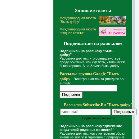
Хорошие газеты
Международная газета
"Быть добру"
Международная газета
"Родная газета"
Подписаться на рассылки
Подпишись на рассылку "Быть
добру"
Рассылка для тех, кто совершенствует
среду обитания: как сделать, чтобы всем
было хорошо. А на Земле быть добру!
Рассылка группы Google "Быть
добру"
Электронная почта (введите ваш
e-mail):
Рассылка Subscribe.Ru "Быть добру"
Подписаться письмом
Подпишись на рассылку "Движение
создателей родовых поместий"
Рассылка для тех, кому интересен образ
жизни на земле в гармонии с природой в