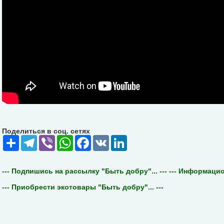
Поделиться в соц. сетях
Share
Telegram
Viber
WhatsApp
Facebook
VK
LinkedIn
--- Подпишись на рассылку "Быть добру"... ---
--- Информацион
--- Приобрести экотовары "Быть добру"... ---