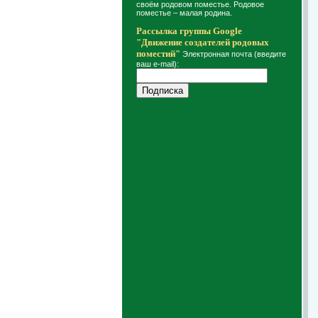
своём родовом поместье. Родовое
поместье – малая родина.
Рассылка группы Google
"Движение создателей родовых
поместий"
Электронная почта (введите
ваш e-mail):