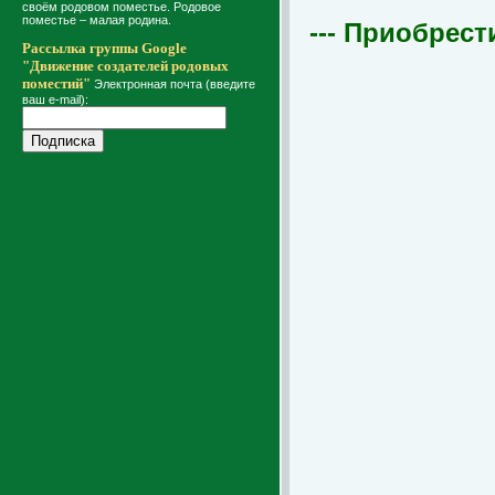
своём родовом поместье. Родовое
поместье – малая родина.
--- Приобрест
Рассылка группы Google
"Движение создателей родовых
поместий"
Электронная почта (введите
ваш e-mail):