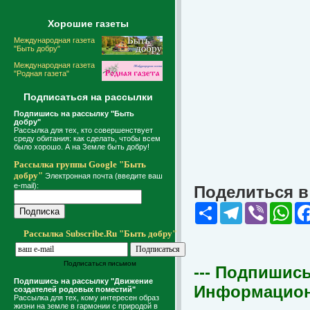
Хорошие газеты
Международная газета
"Быть добру"
Международная газета
"Родная газета"
Подписаться на рассылки
Подпишись на рассылку "Быть
добру"
Рассылка для тех, кто совершенствует
среду обитания: как сделать, чтобы всем
было хорошо. А на Земле быть добру!
Рассылка группы Google "Быть
добру"
Электронная почта (введите ваш
e-mail):
Поделиться в 
Share
Telegram
Viber
Wha
Рассылка Subscribe.Ru "Быть добру"
Подписаться письмом
--- Подпишись
Подпишись на рассылку "Движение
Информационна
создателей родовых поместий"
Рассылка для тех, кому интересен образ
жизни на земле в гармонии с природой в