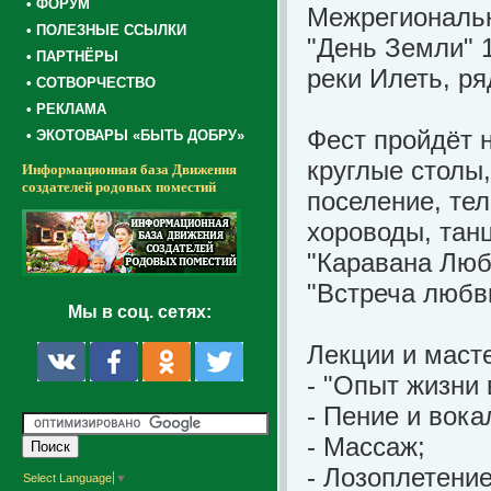
• ФОРУМ
Межрегиональн
• ПОЛЕЗНЫЕ ССЫЛКИ
"День Земли" 1
• ПАРТНЁРЫ
реки Илеть, р
• СОТВОРЧЕСТВО
• РЕКЛАМА
Фест пройдёт н
• ЭКОТОВАРЫ «БЫТЬ ДОБРУ»
круглые столы
Информационная база Движения
создателей родовых поместий
поселение, тел
хороводы, тан
"Каравана Любв
"Встреча любви
Мы в соц. сетях:
Лекции и маст
- "Опыт жизни 
- Пение и вока
- Массаж;
- Лозоплетение
Select Language
▼