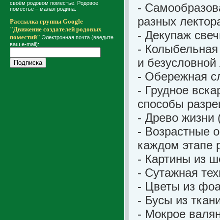
своём родовом поместье. Родовое
- Самообразов
поместье – малая родина.
разных лектора
Рассылка группы Google
"Движение создателей родовых
- Декупаж свеч
поместий"
Электронная почта (введите
ваш e-mail):
- Колыбельная 
и безусловной
- Обережная с
- Грудное вск
способы разре
- Древо жизни 
- Возрастные 
каждом этапе 
- Картины из ш
- Сутажная те
- Цветы из фо
- Бусы из ткан
- Мокрое валя