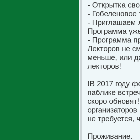
- Открытка св
- Гобеленовое 
- Приглашаем л
Программа уже
- Программа п
Лекторов не см
меньше, или д
лекторов!
!В 2017 году ф
паблике встреч
скоро обновят!
организаторов
не требуется, 
Проживание.