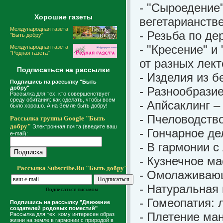
- "Сыроедение
Хорошие газеты
вегетарианстве
Международная газета
- Резьба по де
"Быть добру"
- "Кресение" и
Международная газета
"Родная газета"
от разных лект
Подписаться на рассылки
- Изделия из б
Подпишись на рассылку "Быть
добру"
- Разнообрази
Рассылка для тех, кто совершенствует
среду обитания: как сделать, чтобы всем
- Апйсаклинг –
было хорошо. А на Земле быть добру!
- Пчеловодств
Рассылка группы Google "Быть
добру"
Электронная почта (введите ваш
- Гончарное де
e-mail):
- В гармонии 
- Кузнечное ма
Рассылка Subscribe.Ru "Быть добру"
- Омолаживаю
- Натуральная
Подписаться письмом
- Гомеопатия: 
Подпишись на рассылку "Движение
создателей родовых поместий"
- Плетение ма
Рассылка для тех, кому интересен образ
жизни на земле в гармонии с природой в