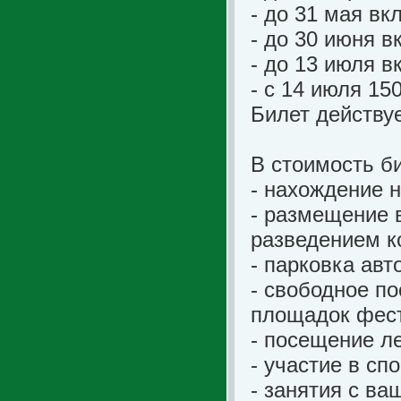
- до 31 мая вк
- до 30 июня в
- до 13 июля в
- с 14 июля 15
Билет действу
В стоимость би
- нахождение н
- размещение в
разведением ко
- парковка авт
- свободное п
площадок фес
- посещение л
- участие в сп
- занятия с в