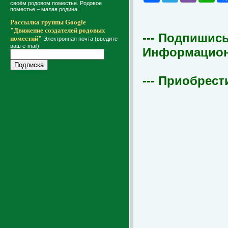
своём родовом поместье. Родовое
поместье – малая родина.
Рассылка группы Google
"Движение создателей родовых
--- Подпишись
поместий"
Электронная почта (введите
ваш e-mail):
Информационна
--- Приобрест