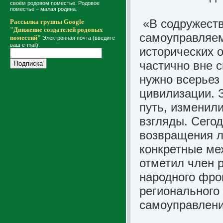
своём родовом поместье. Родовое
поместье – малая родина.
«В содружеств
Рассылка группы Google
"Движение создателей родовых
самоуправляем
поместий"
Электронная почта (введите
ваш e-mail):
исторических 
частично вне 
нужно всерьез 
цивилизации. 
путь, изменил
взгляды. Сегод
возвращения л
конкретные ме
отметил член 
народного фро
регионального
самоуправлени