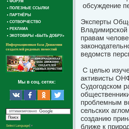
• ФОРУМ
• ПОЛЕЗНЫЕ ССЫЛКИ
• ПАРТНЁРЫ
Эксперты Обще
• СОТВОРЧЕСТВО
Владимирской 
• РЕКЛАМА
• ЭКОТОВАРЫ «БЫТЬ ДОБРУ»
правам челове
законодательн
Информационная база Движения
создателей родовых поместий
ведомств перс
С целью изуче
активисты ОНФ
Мы в соц. сетях:
Судогодском р
общественники
проблемным в
сельских аглом
созданию прин
ближе к приро
Select Language
▼