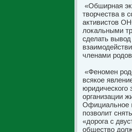
«Обширная эк
творчества в 
активистов ОН
локальными т
сделать вывод
взаимодействи
членами родов
«Феномен родо
всякое явление
юридического 
организации ж
Официальное п
позволит снять
«дорога с дву
общество долж