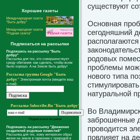
существуют со
Хорошие газеты
Международная газета
Основная проб
"Быть добру"
Международная газета
сегодняшний де
"Родная газета"
располагаются
Подписаться на рассылки
законодательс
Подпишись на рассылку "Быть
добру"
родовых помес
Рассылка для тех, кто совершенствует
среду обитания: как сделать, чтобы всем
проблемы можн
было хорошо. А на Земле быть добру!
Рассылка группы Google "Быть
нового типа по
добру"
Электронная почта (введите ваш
стимулировать
e-mail):
натуральной п
Рассылка Subscribe.Ru "Быть добру"
Во Владимирск
заброшенные д
Подписаться письмом
проводится эл
Подпишись на рассылку "Движение
создателей родовых поместий"
Рассылка для тех, кому интересен образ
повлияет на д
жизни на земле в гармонии с природой в